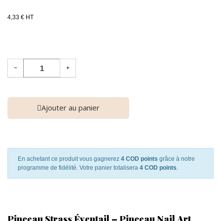
4,33 € HT
−
+
Ajouter au panier
En achetant ce produit vous gagnerez
4 COD points
grâce à notre
programme de fidélité. Votre panier totalisera
4 COD points
.
Pinceau Strass Éventail – Pinceau Nail Art