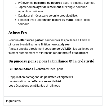
Prélever les
paillettes ou poudres
avec le pinceau éventail.
Tapoter ou
balayer délicatement
sur l’ongle pour une
répartition uniforme.
Catalyser si nécessaire selon le produit utilisé.
Finaliser avec une
finition glossy ou matte
, selon l’effet
souhaité.
Astuce Pro
Pour un
effet sucre parfait
, saupoudrez les paillettes à l’aide du
pinceau éventail sur une
finition non catalysée
.
Passez ensuite directement sous
lampe UV/LED
: les paillettes se
fixeront durablement et offriront un rendu
texturé et scintillant
.
Un pinceau pensé pour la brillance & la créativité
Le
Pinceau Strass Éventail
est idéal pour :
L’application homogène de
paillettes et pigments
La réalisation de l’
effet sucre
en Nail Art
Les décorations scintillantes et raffinées
Ingrédients