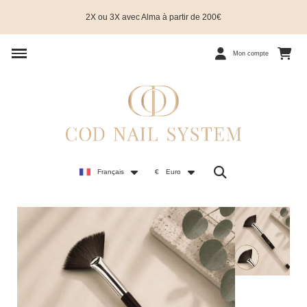
2X ou 3X avec Alma à partir de 200€
Mon compte
Français
€
Euro