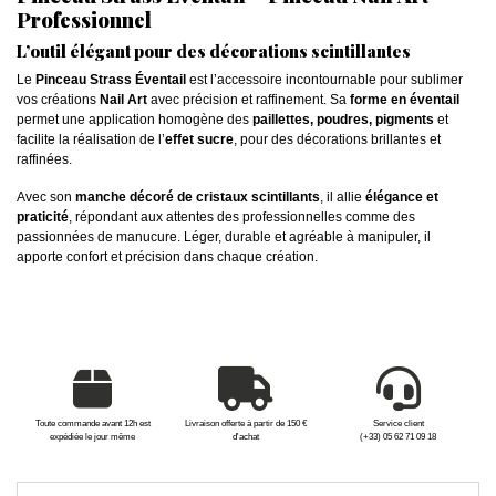
Professionnel
L’outil élégant pour des décorations scintillantes
Le
Pinceau Strass Éventail
est l’accessoire incontournable pour sublimer
vos créations
Nail Art
avec précision et raffinement. Sa
forme en éventail
permet une application homogène des
paillettes, poudres, pigments
et
facilite la réalisation de l’
effet sucre
, pour des décorations brillantes et
raffinées.
Avec son
manche décoré de cristaux scintillants
, il allie
élégance et
praticité
, répondant aux attentes des professionnelles comme des
passionnées de manucure. Léger, durable et agréable à manipuler, il
apporte confort et précision dans chaque création.
Toute commande avant 12h est
Livraison offerte à partir de 150 €
Service client
expédiée le jour même
d'achat
(+33) 05 62 71 09 18