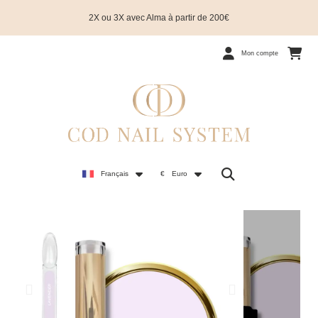
2X ou 3X avec Alma à partir de 200€
Mon compte
Français
€
Euro