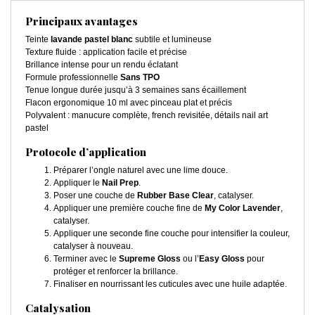
Principaux avantages
Teinte
lavande pastel blanc
subtile et lumineuse
Texture fluide : application facile et précise
Brillance intense pour un rendu éclatant
Formule professionnelle
Sans TPO
Tenue longue durée jusqu’à 3 semaines sans écaillement
Flacon ergonomique 10 ml avec pinceau plat et précis
Polyvalent : manucure complète, french revisitée, détails nail art
pastel
Protocole d’application
Préparer l’ongle naturel avec une lime douce.
Appliquer le
Nail Prep
.
Poser une couche de
Rubber Base Clear
, catalyser.
Appliquer une première couche fine de
My Color Lavender
,
catalyser.
Appliquer une seconde fine couche pour intensifier la couleur,
catalyser à nouveau.
Terminer avec le
Supreme Gloss
ou l’
Easy Gloss
pour
protéger et renforcer la brillance.
Finaliser en nourrissant les cuticules avec une huile adaptée.
Catalysation