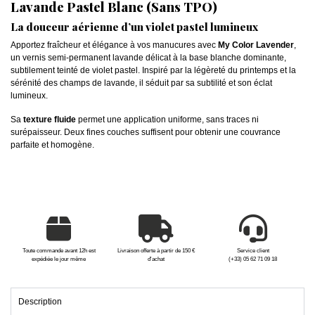
Lavande Pastel Blanc (Sans TPO)
La douceur aérienne d’un violet pastel lumineux
Apportez fraîcheur et élégance à vos manucures avec
My Color Lavender
,
un vernis semi-permanent lavande délicat à la base blanche dominante,
subtilement teinté de violet pastel. Inspiré par la légèreté du printemps et la
sérénité des champs de lavande, il séduit par sa subtilité et son éclat
lumineux.
Sa
texture fluide
permet une application uniforme, sans traces ni
surépaisseur. Deux fines couches suffisent pour obtenir une couvrance
parfaite et homogène.
Toute commande avant 12h est
Livraison offerte à partir de 150 €
Service client
expédiée le jour même
d'achat
(+33) 05 62 71 09 18
Description