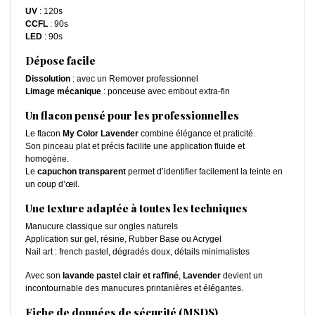
UV
: 120s
CCFL
: 90s
LED
: 90s
Dépose facile
Dissolution
: avec un Remover professionnel
Limage mécanique
: ponceuse avec embout extra-fin
Un flacon pensé pour les professionnelles
Le flacon
My Color Lavender
combine élégance et praticité.
Son pinceau plat et précis facilite une application fluide et
homogène.
Le
capuchon transparent
permet d’identifier facilement la teinte en
un coup d’œil.
Une texture adaptée à toutes les techniques
Manucure classique sur ongles naturels
Application sur gel, résine, Rubber Base ou Acrygel
Nail art : french pastel, dégradés doux, détails minimalistes
Avec son
lavande pastel clair et raffiné
,
Lavender
devient un
incontournable des manucures printanières et élégantes.
Fiche de données de sécurité (MSDS)