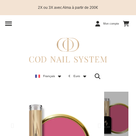
2X ou 3X avec Alma à partir de 200€
Mon compte
Français
€
Euro