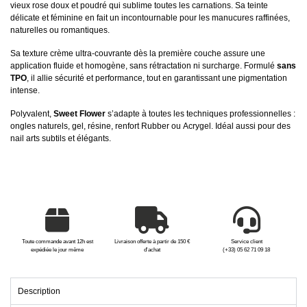
vieux rose doux et poudré qui sublime toutes les carnations. Sa teinte
délicate et féminine en fait un incontournable pour les manucures raffinées,
naturelles ou romantiques.
Sa texture crème ultra-couvrante dès la première couche assure une
application fluide et homogène, sans rétractation ni surcharge. Formulé
sans
TPO
, il allie sécurité et performance, tout en garantissant une pigmentation
intense.
Polyvalent,
Sweet Flower
s’adapte à toutes les techniques professionnelles :
ongles naturels, gel, résine, renfort Rubber ou Acrygel. Idéal aussi pour des
nail arts subtils et élégants.
Toute commande avant 12h est
Livraison offerte à partir de 150 €
Service client
expédiée le jour même
d'achat
(+33) 05 62 71 09 18
Description