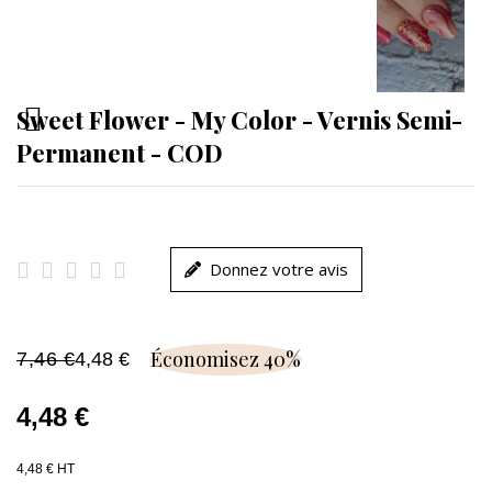
Sweet Flower - My Color - Vernis Semi-
Permanent - COD





Donnez votre avis
Économisez 40%
7,46 €
4,48 €
4,48 €
4,48 € HT