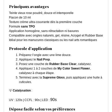
Principaux avantages
Teinte vieux rose poudré, douce et intemporelle
Flacon de 10 ml
Texture crème ultra-couvrante dès la première couche
Formule
sans TPO
Application homogène, sans rétractation ni bavures
Compatible avec ongles naturels, gel, résine, Acrygel et Rubber Base
Idéal pour les manucures classiques ou les nail arts romantiques
Protocole d’application
Préparez l’ongle avec une lime douce.
Appliquez le
Nail Prep
.
Posez une couche de
Rubber Base Clear
, catalysez.
Appliquez 1 à 2 couches de
My Color Sweet Flower
,
catalysez à chaque étape.
Terminez avec la
Supreme Gloss
, puis appliquez une huile à
cuticules.
💡
Catalysation
:
90s
UV : 120s | CCFL : 90s | LED :
Dépose facile selon vos préférences