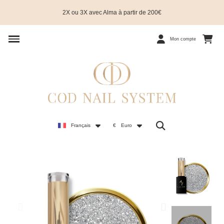
2X ou 3X avec Alma à partir de 200€
Mon compte
Français
€
Euro