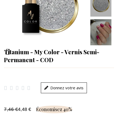
Titanium - My Color - Vernis Semi-
Permanent - COD





Donnez votre avis
Économisez 40%
7,46 €
4,48 €