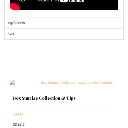
Ingrédients
Avis
Box Sunrise Collection & Tips





33,33 €