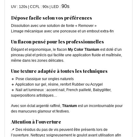
90s
UV : 120s | CCFL : 90s | LED :
Dépose facile selon vos préférences
Dissolution avec une solution de fonte « Remover »
Limage mécanique avec une ponceuse et un embout extra-fin
Un flacon pensé pour les professionnelles
Élégant et ergonomique, le flacon
My Color Titanium
est doté d’un
pinceau plat et précis qui facilite une application fluide et maîtrisée,
même dans les zones délicates.
Une texture adaptée à toutes les techniques
🔹 Pose classique sur ongles naturels
🔹 Application sur gel, résine, renfort Rubber ou Acrygel
🔹 Nail art lumineux : accent nail, French pailleté, Babyglitter,
superpositions artistiques…
Avec son éclat argenté raffiné,
Titanium
est un incontournable pour
des manucures glamour et festives.
Attention à l’ouverture
📌 Des résidus du pas de vis peuvent être présents lors de
l’ouverture. Nettoyez soigneusement le goulot avant utilisation afin