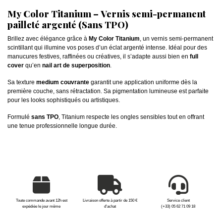
My Color Titanium – Vernis semi-permanent
pailleté argenté (Sans TPO)
Brillez avec élégance grâce à
My Color Titanium
, un vernis semi-permanent
scintillant qui illumine vos poses d’un éclat argenté intense. Idéal pour des
manucures festives, raffinées ou créatives, il s’adapte aussi bien en
full
cover
qu’en
nail art de superposition
.
Sa texture
medium couvrante
garantit une application uniforme dès la
première couche, sans rétractation. Sa pigmentation lumineuse est parfaite
pour les looks sophistiqués ou artistiques.
Formulé
sans TPO
, Titanium respecte les ongles sensibles tout en offrant
une tenue professionnelle longue durée.
Toute commande avant 12h est
Livraison offerte à partir de 150 €
Service client
expédiée le jour même
d'achat
(+33) 05 62 71 09 18