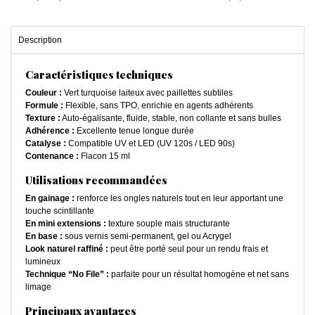
Description
Caractéristiques techniques
Couleur :
Vert turquoise laiteux avec paillettes subtiles
Formule :
Flexible, sans TPO, enrichie en agents adhérents
Texture :
Auto-égalisante, fluide, stable, non collante et sans bulles
Adhérence :
Excellente tenue longue durée
Catalyse :
Compatible UV et LED (UV 120s / LED 90s)
Contenance :
Flacon 15 ml
Utilisations recommandées
En gainage :
renforce les ongles naturels tout en leur apportant une
touche scintillante
En mini extensions :
texture souple mais structurante
En base :
sous vernis semi-permanent, gel ou Acrygel
Look naturel raffiné :
peut être porté seul pour un rendu frais et
lumineux
Technique “No File” :
parfaite pour un résultat homogène et net sans
limage
Principaux avantages