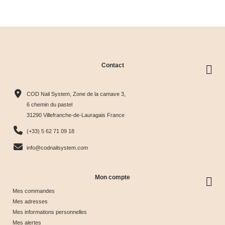
clear
Contact
Collection
Box
Box Cat
Collection
Harmony
Candy
Eye
Cat Eye
COD Nail System, Zone de la camave 3,
Tips &





Collection





Crystal





Soie &





6 chemin du pastel
31290 Villefranche-de-Lauragais France
nuancier
& Tips
Glow &
Tips
65,00 €
40,00 €
44,17 €
44,17 €
(+33) 5 62 71 09 18
Tips
info@codnailsystem.com
Mon compte
Mes commandes
Mes adresses
Mes informations personnelles
Mes alertes