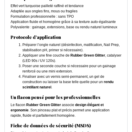
Effet vert turquoise pailleté raffiné et tendance
Adaptée aux ongles fins, mous ou fragiles
Formulation professionnelle : sans TPO
Application fluide et homogène grâce à sa texture auto-égalisante
Polyvalente : gainage, extensions, base ou rendu naturel lumineux
Protocole d’application
Préparer l’ongle naturel (désinfection, matification, Nail Prep,
stabilisation pH, primer si nécessaire).
Appliquer une fine couche de
Rubber Green Glitter
, catalyser
(LED 90s / UV 120s).
Poser une seconde couche si nécessaire pour un gainage
renforcé ou une mini extension.
Finaliser avec un vernis semi-permanent, un gel de
construction ou laisser la base telle quelle pour un
rendu
scintillant naturel
.
Un flacon pensé pour les professionnelles
Le flacon
Rubber Green Glitter
associe
design élégant et
ergonomie
. Son pinceau plat et précis permet une application
rapide, fluide et parfaitement homogène.
Fiche de données de sécurité (MSDS)