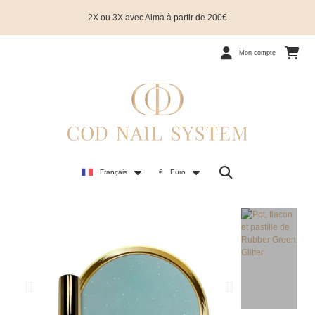
2X ou 3X avec Alma à partir de 200€
Mon compte
Français
€
Euro