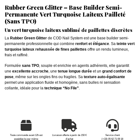
Rubber Green Glitter – Base Builder Semi-
Permanente Vert Turquoise Laiteux Pailleté
(Sans TPO)
Un vert turquoise laiteux sublimé de paillettes discrètes
La
Rubber Green Glitter
de COD Nail System est une base builder semi-
permanente professionnelle qui combine
renfort et élégance
. Sa
teinte vert
turquoise laiteux rehaussée de fines paillettes
offre un rendu lumineux,
frais et raffiné.
Formulée
sans TPO
, souple et enrichie en agents adhérents, elle garantit
une
excellente accroche
, une
tenue longue durée
et un
grand confort de
pose
, même sur les ongles fins ou fragiles. Sa
texture auto-égalisante
permet une application fluide et homogène, sans bulles ni sensation
collante, idéale pour la
technique “No File”
.
Toute commande avant 12h est
Livraison offerte à partir de 150 €
Service client
expédiée le jour même
d'achat
(+33) 05 62 71 09 18