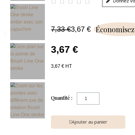





Donnez vo
Économisez
7,33 €
3,67 €
3,67 €
3,67 € HT
Quantité :
Ajouter au panier