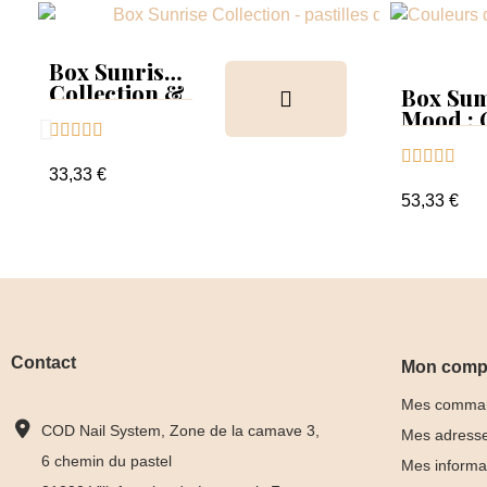
Box Sunrise
Collection &
Box Su
Tips
Mood :





Collect





Tips+nu
33,33 €
clear
53,33 €
Contact
Mon comp
Mes comma
COD Nail System, Zone de la camave 3,
Mes adress
6 chemin du pastel
Mes informa