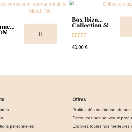
Box Ibiza
Collection &
mmer
Tips
 ON





ion &
ancier
40,00 €
te
Offres
ndes
Profitez dès maintenant de nos
es
Découvrez nos nouveaux produ
tions personnelles
Explorez toutes nos meilleures 