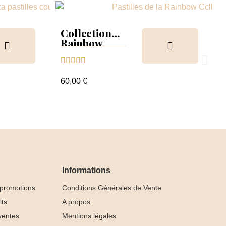
Collection
Rainbow
Tips &





nuancier
60,00 €
Informations
 promotions
Conditions Générales de Vente
its
A propos
ventes
Mentions légales