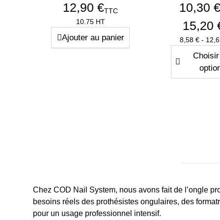
12,90 €
10,30 €
TTC
Prix
10.75 HT
15,20 
Ajouter au panier
Pri
8,58 € - 12,
Choisir
optio
Quantité
−
+
Chez
COD Nail System
, nous avons fait de l’
ongle pr
besoins réels des
prothésistes ongulaires
, des forma
Aperçu rapide
Aperçu r


pour un usage professionnel intensif.
Chablons Easyform
Deluxe Spon