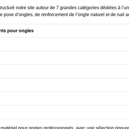
80
0,00 € - 13,75 €
TTC
tructuré notre site autour de
7 grandes catégories dédiées à l’un
,20 €
TTC
Prix
0,00 € - 11,46 € HT
e pose d’ongles, de renforcement de l’ongle naturel et de nail ar
x
50 € HT
Choisir les
 les
options
nts pour ongles
ns
u
matériel pour ongles professionnels
, avec une sélection rigour