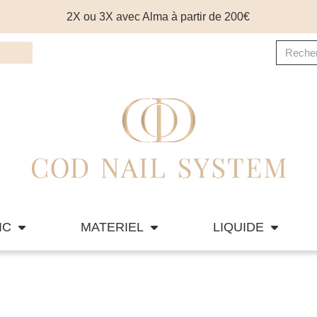
2X ou 3X avec Alma à partir de 200€
IC
MATERIEL
LIQUIDE