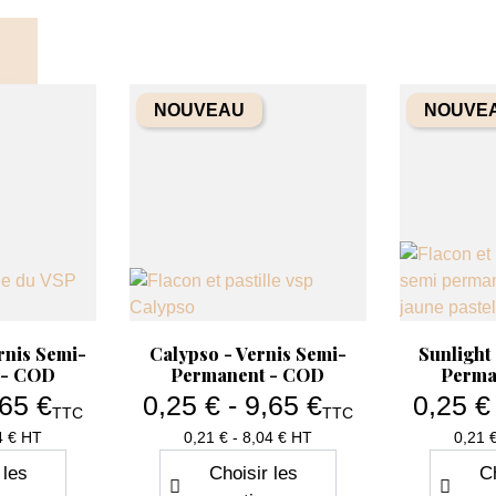
té
Quantité
+
−
+
NOUVEAU
NOUVE
Aperçu rapide

y Color -
Fascination - My Color -
ermanent -
Vernis Semi-Permanent -
COD
 €
5,70 €
Prix de base
9,50 €
TTC
TTC
Prix
Prix
T
4.75 HT
 panier
Ajouter au panier
apide
Aperçu rapide
Ap


rnis Semi-
Calypso - Vernis Semi-
Sunlight
 - COD
Permanent - COD
Perma
,65 €
0,25 € - 9,65 €
0,25 €
TTC
TTC
x
Prix
4 € HT
0,21 € - 8,04 € HT
0,21 
 les
Choisir les
Ch