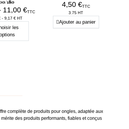
00/180
4,50 €
TTC
- 11,00 €
TTC
Prix
3.75 HT
Prix
€ - 9,17 € HT
Ajouter au panier
oisir les
options
ffre complète de produits pour ongles
, adaptée aux
e
mérite des produits performants, fiables et conçus