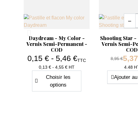
Quanti
−
Aperçu rapide
Aperçu rapide


Daydream - My Color -
Shooting Star -
Vernis Semi-Permanent -
Vernis Semi-P
COD
COD
0,15 € - 5,46 €
5,37
Prix de base
8,95 €
TTC
Prix
0,13 € - 4,55 € HT
4.48 H
Choisir les
Ajouter au
options
-40%
-40%