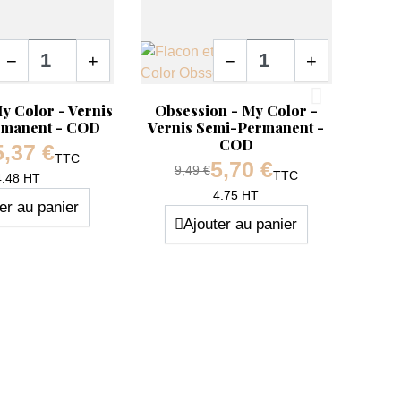
Quantité
Quantité
−
+
−
+
pide
Aperçu rapide

 Color - Vernis
Obsession - My Color -
rmanent - COD
Vernis Semi-Permanent -
COD
5,37 €
e base
TTC
5,70 €
Prix de base
9,49 €
TTC
Prix
4.48 HT
Prix
4.75 HT
er au panier
Ajouter au panier