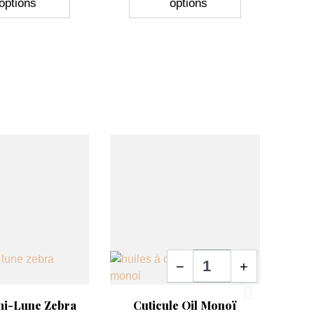
options
options
Quantité
−
+
erçu rapide
Aperçu rapide

mi-Lune Zebra
Cuticule Oil Monoï