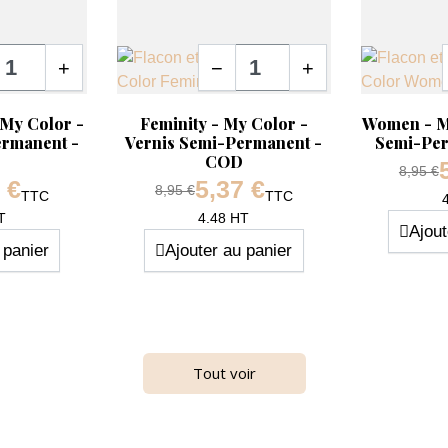
té
Quantité
+
−
+
Aperçu rapide
Aperçu ra


 My Color -
Feminity - My Color -
Women - My
ermanent -
Vernis Semi-Permanent -
Semi-Pe
COD
Prix d
8,95 €
 €
5,37 €
Prix de base
8,95 €
TTC
TTC
Prix
Prix
T
4.48 HT
Ajout
 panier
Ajouter au panier
-40%
Tout voir