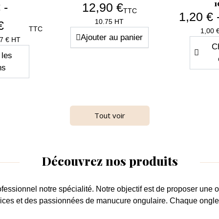
1
 -
12,90 €
TTC
1,20 € 
Prix
10.75 HT
€
TTC
1,00 
Ajouter au panier
x
67 € HT
Ch
 les
ns
Tout voir
Découvrez nos produits
ofessionnel
notre spécialité. Notre objectif est de proposer une
o
trices et des passionnées de
manucure ongulaire
. Chaque
ongl
apide
Aperçu rapide

ge File
Cleaner Neutral