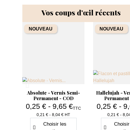
Vos coups d’œil récents
Quantité
Quanti
−
+
−
NOUVEAU
NOUVEAU
Aperçu rapide
Aperçu rapide


Dazzling - My Color -
Attractive - M
Vernis Semi-Permanent -
Vernis Semi-P
COD
COD
5,37 €
5,70
Prix de base
Prix de base
8,95 €
9,49 €
TTC
Prix
4.48 HT
4.75 H
Ajouter au panier
Ajouter au
Aperçu rapide
Aperçu r


Absolute - Vernis Semi-
Hallelujah - Ve
Permanent - COD
Permanent
0,25 € - 9,65 €
0,25 € - 9
TTC
Prix
Pri
0,21 € - 8,04 € HT
0,21 € - 8,0
Choisir les
Choisir