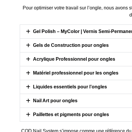
100/1
17,90 €
TTC
Pour optimiser votre travail sur l’ongle, nous avons s
1,96 € - 16
Prix
14.92 HT
d
Pri
1,63 € - 13,
Ajouter au panier
Choisir
Gel Polish – MyColor | Vernis Semi-Permane
optio
Gels de Construction pour ongles
Acrylique Professionnel pour ongles
Matériel professionnel pour les ongles
Liquides essentiels pour l’ongles
Nail Art pour ongles
Paillettes et pigments pour ongles
COD Nail System s’impose comme une référence d