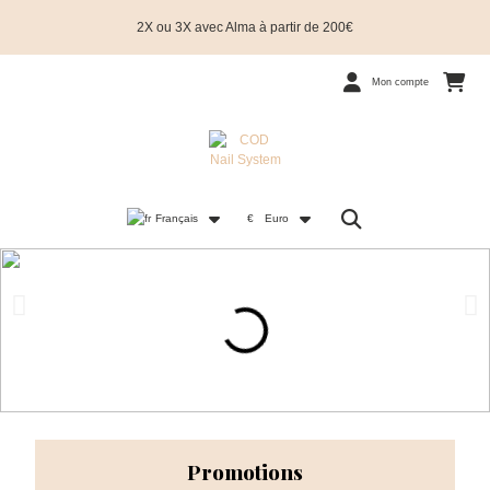
2X ou 3X avec Alma à partir de 200€
Mon compte
Français
€
Euro
Promotions