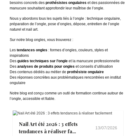
les
besoins concrets des
prothésistes ongulaires
et des passionnées de
Choisir
options
manucure souhaitant approfondir leur maîtrise de l’ongle.
Choisir
les
les
Nous y abordons tous les sujets liés à l’ongle : technique ongulaire,
options
préparation de l’ongle, pose d’ongles, dépose, entretien de l’ongle
options
naturel et nail art.
Sur notre blog ongles, vous trouverez :
Les
tendances ongles
: formes d’ongles, couleurs, styles et
inspirations
Des
guides techniques sur l’ongle
et la manucure professionnelle
Des
analyses de produits pour ongles
et conseils d’utilisation
Des contenus dédiés au métier de
prothésiste ongulaire
Des réponses concrètes aux problématiques rencontrées en institut
ongulaire
Notre blog est conçu comme un outil de formation continue autour de
l’ongle, accessible et fiable.
Nail Art été 2026 : 3 effets
13/07/2026
tendances à réaliser fa...