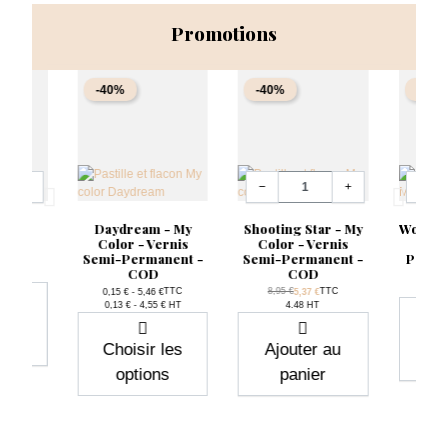
Promotions
-40%
-40%
-40%
Quantité
Quantit
+
−
+
−
Gloss
Daydream - My
Shooting Star - My
Women 
e
Color - Vernis
Color - Vernis
Ver
Semi-Permanent -
Semi-Permanent -
Perma
ase
TTC
€
COD
COD
Pri
Prix
8,95
Prix de base
TTC
8,95 €
TTC
0,15 € - 5,46 €
5,37 €
Prix
Prix
0,13 € - 4,55 € HT
4.48 HT
 au
Aj
r
Choisir les
Ajouter au
options
panier