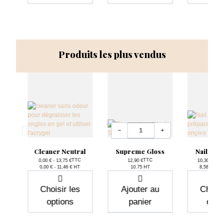
Produits les plus vendus
Quantité
−
+
File
Cleaner Neutral
Supreme Gloss
Nail Pre
TTC
TTC
0,00 € - 13,75 €
12,90 €
10,30 € - 15
Prix
Prix
P
0,00 € - 11,46 € HT
10.75 HT
8,58 € - 12
C
T
Choisir les
Ajouter au
Choisi
options
panier
opti