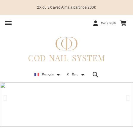
2X ou 3X avec Alma à partir de 200€
Mon compte
Français
€
Euro