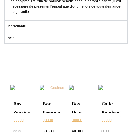
de nos produits. Afin de pouvoir bénéficier de la garantie offerte, il est
nécessaire de présenter l'emballage d'origine lors de toute demande
de garantie.
Ingrédients
Avis
Box
Box
Box
Collection
Sunrise
Summer
Ibiza
Rainbow
Collection





Mood :





Collection





Tips &





& Tips
ON
& Tips
nuancier
33,33 €
53,33 €
40,00 €
60,00 €