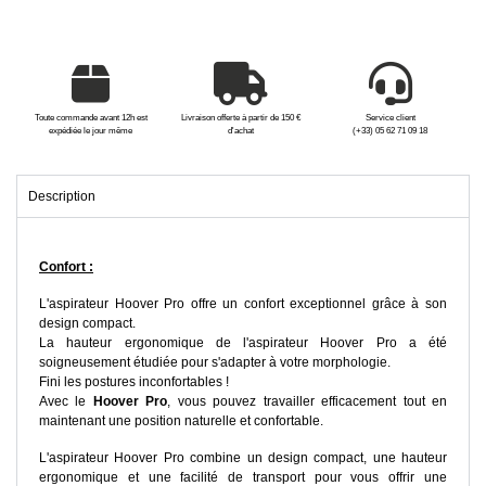
Toute commande avant 12h est
Livraison offerte à partir de 150 €
Service client
expédiée le jour même
d'achat
(+33) 05 62 71 09 18
Description
Confort :
L'aspirateur Hoover Pro offre un confort exceptionnel grâce à son
design compact.
La hauteur ergonomique de l'aspirateur Hoover Pro a été
soigneusement étudiée pour s'adapter à votre morphologie.
Fini les postures inconfortables !
Avec le
Hoover Pro
, vous pouvez travailler efficacement tout en
maintenant une position naturelle et confortable.
L'aspirateur Hoover Pro combine un design compact, une hauteur
ergonomique et une facilité de transport pour vous offrir une