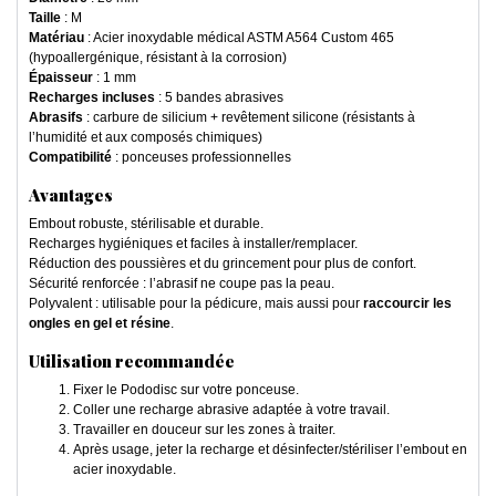
Taille
: M
Matériau
: Acier inoxydable médical ASTM A564 Custom 465
(hypoallergénique, résistant à la corrosion)
Épaisseur
: 1 mm
Recharges incluses
: 5 bandes abrasives
Abrasifs
: carbure de silicium + revêtement silicone (résistants à
l’humidité et aux composés chimiques)
Compatibilité
: ponceuses professionnelles
Avantages
Embout robuste, stérilisable et durable.
Recharges hygiéniques et faciles à installer/remplacer.
Réduction des poussières et du grincement pour plus de confort.
Sécurité renforcée : l’abrasif ne coupe pas la peau.
Polyvalent : utilisable pour la pédicure, mais aussi pour
raccourcir les
ongles en gel et résine
.
Utilisation recommandée
Fixer le Pododisc sur votre ponceuse.
Coller une recharge abrasive adaptée à votre travail.
Travailler en douceur sur les zones à traiter.
Après usage, jeter la recharge et désinfecter/stériliser l’embout en
acier inoxydable.