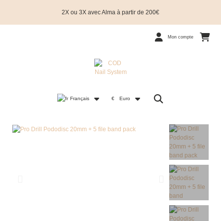
2X ou 3X avec Alma à partir de 200€
Mon compte
Français
€
Euro