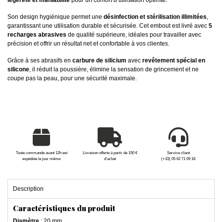
légèreté et maniabilité
pour un confort d’utilisation optimal.
Son design hygiénique permet une
désinfection et stérilisation illimitées
,
garantissant une utilisation durable et sécurisée. Cet embout est livré avec
5
recharges abrasives
de qualité supérieure, idéales pour travailler avec
précision et offrir un résultat net et confortable à vos clientes.
Grâce à ses abrasifs en
carbure de silicium
avec
revêtement spécial en
silicone
, il réduit la poussière, élimine la sensation de grincement et ne
coupe pas la peau, pour une sécurité maximale.
Toute commande avant 12h est
Livraison offerte à partir de 150 €
Service client
expédiée le jour même
d'achat
(+33) 05 62 71 09 18
Description
Caractéristiques du produit
Diamètre
: 20 mm