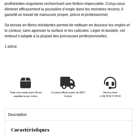
prothésistes ongulaires recherchant une finition impeccable. Conçu pour
éliminer efficacement la poussière d’ongle dans les moindres recoins, il
garantit un travail de manucure propre, précis et professionnel.
Sa brosse en fibres résistantes permet de nettoyer en douceur les ongles et
le contour, sans agresser la surface ni les cuticules. Léger et durable, cet
embout s’adapte à la plupart des ponceuses professionnelles.
1 pièce.
Toute commande avant 12h est
Livraison offerte à partir de 150 €
Service client
expédiée le jour même
d'achat
(+33) 05 62 71 09 18
Description
Caractéristiques