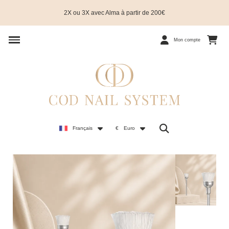
2X ou 3X avec Alma à partir de 200€
Mon compte
Français
€
Euro