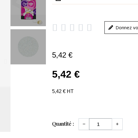





Donnez vo
5,42 €
5,42 €
5,42 € HT
Quantité :
−
+