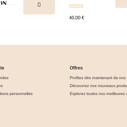
Tips
 ON





ion &
ancier
40,00 €
te
Offres
ndes
Profitez dès maintenant de nos
es
Découvrez nos nouveaux produ
tions personnelles
Explorez toutes nos meilleures 