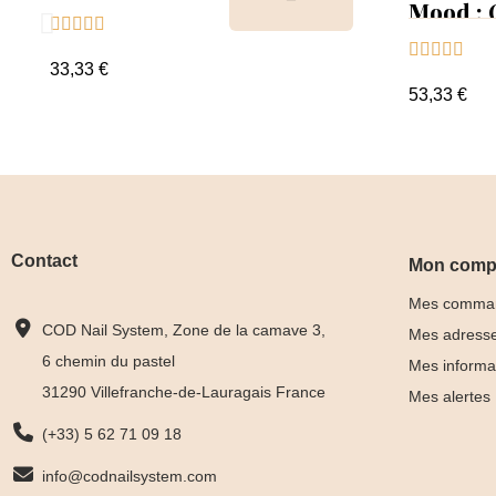
Tips
Mood :





Collect





Tips+nu
33,33 €
clear
53,33 €
Contact
Mon comp
Mes comma
COD Nail System, Zone de la camave 3,
Mes adress
6 chemin du pastel
Mes informa
31290 Villefranche-de-Lauragais France
Mes alertes
(+33) 5 62 71 09 18
info@codnailsystem.com