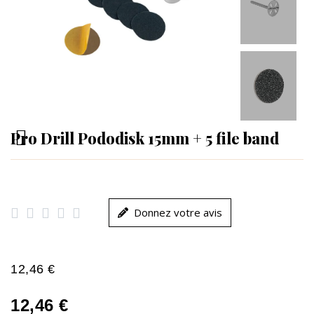
Pro Drill Pododisk 15mm + 5 file band





Donnez votre avis
12,46 €
12,46 €