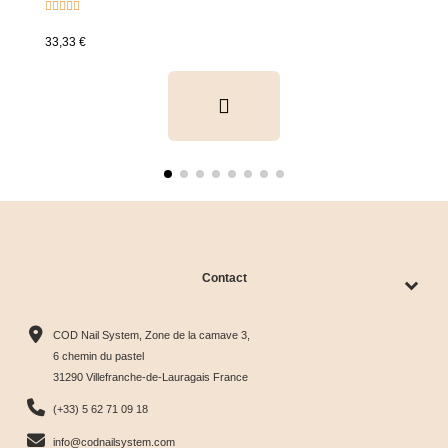





33,33 €
Contact
COD Nail System, Zone de la camave 3,
6 chemin du pastel
31290 Villefranche-de-Lauragais France
(+33) 5 62 71 09 18
info@codnailsystem.com