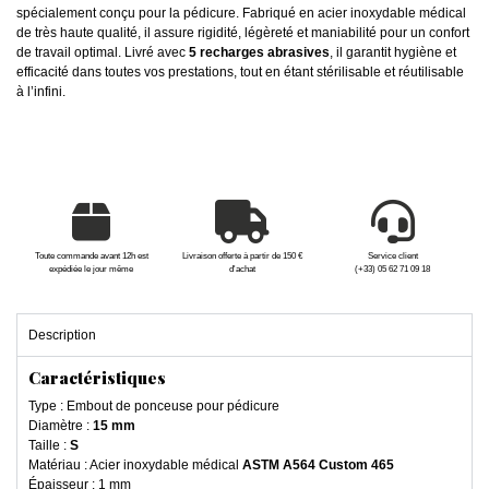
spécialement conçu pour la pédicure. Fabriqué en acier inoxydable médical
de très haute qualité, il assure rigidité, légèreté et maniabilité pour un confort
de travail optimal. Livré avec
5 recharges abrasives
, il garantit hygiène et
efficacité dans toutes vos prestations, tout en étant stérilisable et réutilisable
à l’infini.
Toute commande avant 12h est
Livraison offerte à partir de 150 €
Service client
expédiée le jour même
d'achat
(+33) 05 62 71 09 18
Description
Caractéristiques
Type : Embout de ponceuse pour pédicure
Diamètre :
15 mm
Taille :
S
Matériau : Acier inoxydable médical
ASTM A564 Custom 465
Épaisseur : 1 mm