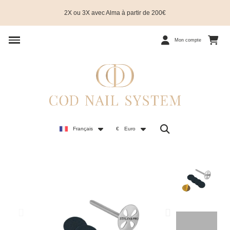
2X ou 3X avec Alma à partir de 200€
Mon compte
Français
€
Euro