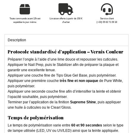
Toute commande avant 12h est
Livraison offerte à partir de 150 €
Service client
expédiée le jour même
d'achat
(+33) 05 62 71 09 18
Description
Protocole standardisé d’application – Vernis Couleur
Préparer l’ongle à l’aide d’une lime douce et repousser les cuticules.
Appliquer le Nail Prep, puis le Stabilizer afin de préparer la plaque et
garantir une excellente tenue.
Appliquer une couche fine de Tips Glue Gel Base, puis polymériser.
Appliquer une première couche
très fine et non opaque
de Pure White,
puis polymériser.
Appliquer une seconde couche fine afin d’intensifier la teinte et obtenir
l’opacité souhaitée, puis polymériser.
Terminer par l’application de la finition
Supreme Shine
, puis appliquer
une huile à cuticules ou le Clean’Gloss.
Temps de polymérisation
Le temps de polymérisation varie entre
60 et 90 secondes
selon le type
de lampe utilisée (LED, UV ou UV/LED) ainsi que la teinte appliquée.