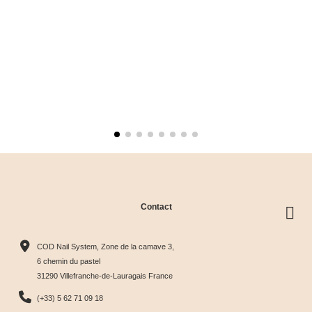
Contact
COD Nail System, Zone de la camave 3,
6 chemin du pastel
31290 Villefranche-de-Lauragais France
(+33) 5 62 71 09 18