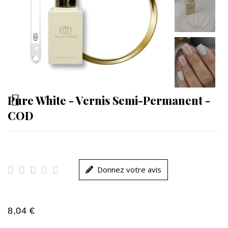
Pure White - Vernis Semi-Permanent -
COD





Donnez votre avis
8,04 €