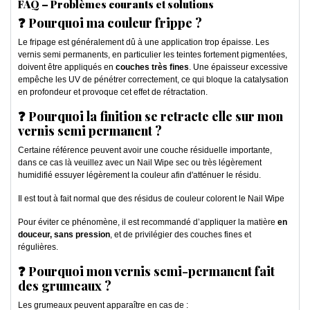
FAQ – Problèmes courants et solutions
❓ Pourquoi ma couleur frippe ?
Le fripage est généralement dû à une application trop épaisse. Les
vernis semi permanents, en particulier les teintes fortement pigmentées,
doivent être appliqués en
couches très fines
. Une épaisseur excessive
empêche les UV de pénétrer correctement, ce qui bloque la catalysation
en profondeur et provoque cet effet de rétractation.
❓ Pourquoi la finition se retracte elle sur mon
vernis semi permanent ?
Certaine référence peuvent avoir une couche résiduelle importante,
dans ce cas là veuillez avec un Nail Wipe sec ou très légèrement
humidifié essuyer légèrement la couleur afin d'atténuer le résidu.
Il est tout à fait normal que des résidus de couleur colorent le Nail Wipe
Pour éviter ce phénomène, il est recommandé d’appliquer la matière
en
douceur, sans pression
, et de privilégier des couches fines et
régulières.
❓ Pourquoi mon vernis semi-permanent fait
des grumeaux ?
Les grumeaux peuvent apparaître en cas de :