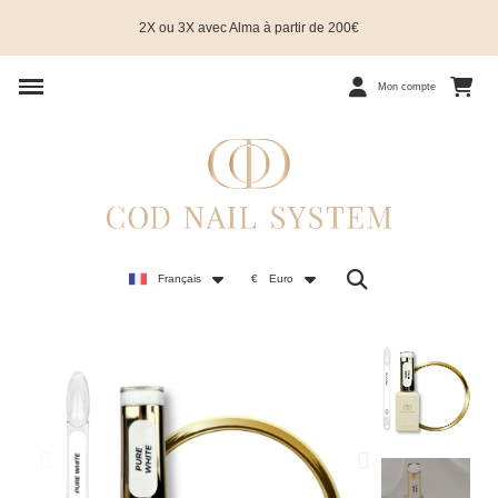
2X ou 3X avec Alma à partir de 200€
Mon compte
Français
€
Euro