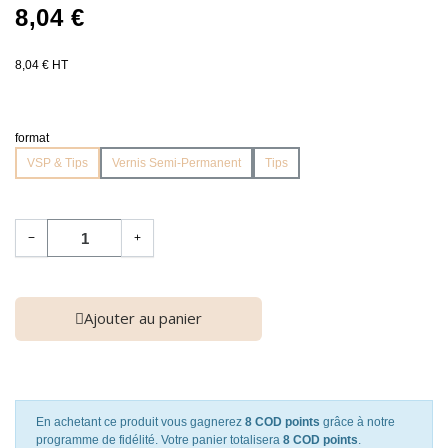
8,04 €
8,04 € HT
format
VSP & Tips
Vernis Semi-Permanent
Tips
−
+
Ajouter au panier
En achetant ce produit vous gagnerez
8 COD points
grâce à notre
programme de fidélité. Votre panier totalisera
8 COD points
.