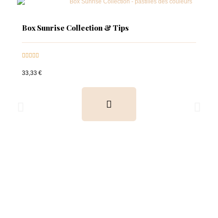
Box Sunrise Collection & Tips





33,33 €