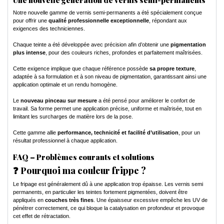
Une nouvelle génération de vernis semi-permanents
Notre nouvelle gamme de vernis semi-permanents a été spécialement conçue
pour offrir une
qualité professionnelle exceptionnelle
, répondant aux
exigences des techniciennes.
Chaque teinte a été développée avec précision afin d’obtenir une
pigmentation
plus intense
, pour des couleurs riches, profondes et parfaitement maîtrisées.
Cette exigence implique que chaque référence possède
sa propre texture
,
adaptée à sa formulation et à son niveau de pigmentation, garantissant ainsi une
application optimale et un rendu homogène.
Le
nouveau pinceau sur mesure
a été pensé pour améliorer le confort de
travail. Sa forme permet une application précise, uniforme et maîtrisée, tout en
limitant les surcharges de matière lors de la pose.
Cette gamme allie
performance, technicité et facilité d’utilisation
, pour un
résultat professionnel à chaque application.
FAQ – Problèmes courants et solutions
❓ Pourquoi ma couleur frippe ?
Le fripage est généralement dû à une application trop épaisse. Les vernis semi
permanents, en particulier les teintes fortement pigmentées, doivent être
appliqués en
couches très fines
. Une épaisseur excessive empêche les UV de
pénétrer correctement, ce qui bloque la catalysation en profondeur et provoque
cet effet de rétractation.