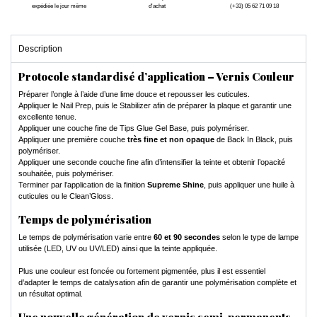
expédiée le jour même
d'achat
(+33) 05 62 71 09 18
Description
Protocole standardisé d’application – Vernis Couleur
Préparer l’ongle à l’aide d’une lime douce et repousser les cuticules.
Appliquer le Nail Prep, puis le Stabilizer afin de préparer la plaque et garantir une
excellente tenue.
Appliquer une couche fine de Tips Glue Gel Base, puis polymériser.
Appliquer une première couche
très fine et non opaque
de Back In Black, puis
polymériser.
Appliquer une seconde couche fine afin d’intensifier la teinte et obtenir l’opacité
souhaitée, puis polymériser.
Terminer par l’application de la finition
Supreme Shine
, puis appliquer une huile à
cuticules ou le Clean’Gloss.
Temps de polymérisation
Le temps de polymérisation varie entre
60 et 90 secondes
selon le type de lampe
utilisée (LED, UV ou UV/LED) ainsi que la teinte appliquée.
Plus une couleur est foncée ou fortement pigmentée, plus il est essentiel
d’adapter le temps de catalysation afin de garantir une polymérisation complète et
un résultat optimal.