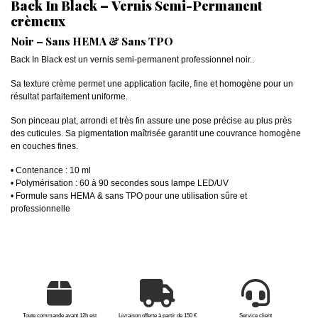
Back In Black – Vernis Semi-Permanent
crèmeux
Noir – Sans HEMA & Sans TPO
Back In Black est un vernis semi-permanent professionnel noir..
Sa texture crème permet une application facile, fine et homogène pour un
résultat parfaitement uniforme.
Son pinceau plat, arrondi et très fin assure une pose précise au plus près
des cuticules. Sa pigmentation maîtrisée garantit une couvrance homogène
en couches fines.
• Contenance : 10 ml
• Polymérisation : 60 à 90 secondes sous lampe LED/UV
• Formule sans HEMA & sans TPO pour une utilisation sûre et
professionnelle
Toute commande avant 12h est
Livraison offerte à partir de 150 €
Service client