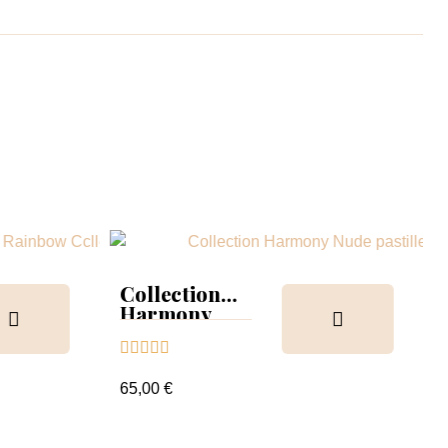
Collection
Harmony
Tips &





nuancier
65,00 €