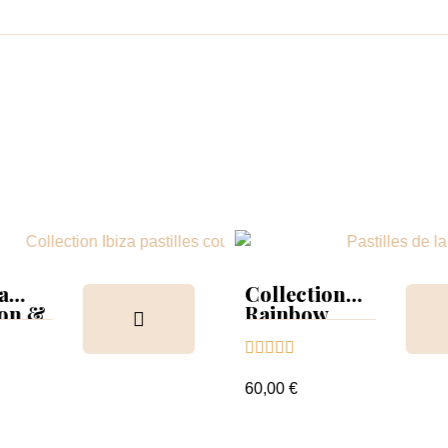
a
Collection
ion &
Rainbow
Tips &





nuancier
60,00 €