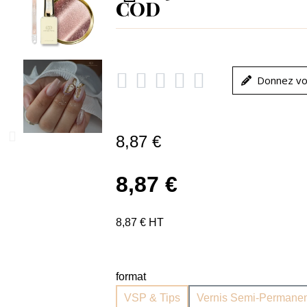
COD





Donnez vo
8,87 €
8,87 €
8,87 € HT
format
VSP & Tips
Vernis Semi-Permanen