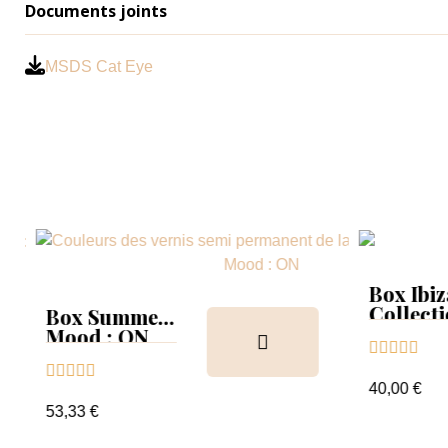
Documents joints
MSDS Cat Eye
Box Ibiz
Collect
Box Summer
Tips
Mood : ON





Collection &





Tips+nuancier
40,00 €
clear
53,33 €