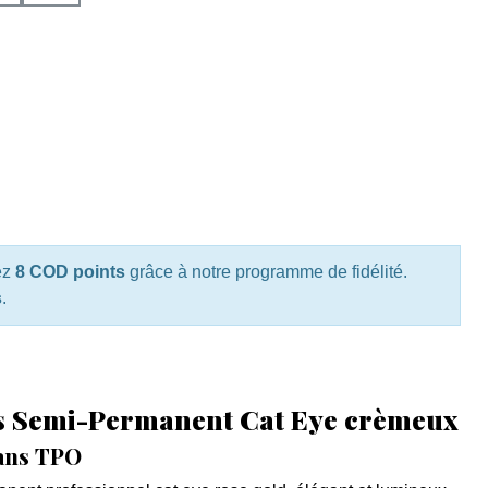
ez
8 COD points
grâce à notre programme de fidélité.
s
.
s Semi-Permanent Cat Eye crèmeux
ans TPO