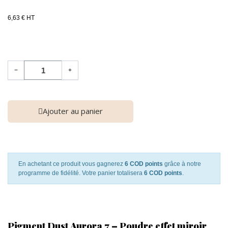
6,63 € HT
−
+
Ajouter au panier
En achetant ce produit vous gagnerez
6 COD points
grâce à notre
programme de fidélité. Votre panier totalisera
6 COD points
.
Pigment Dust Aurora 7 – Poudre effet miroir