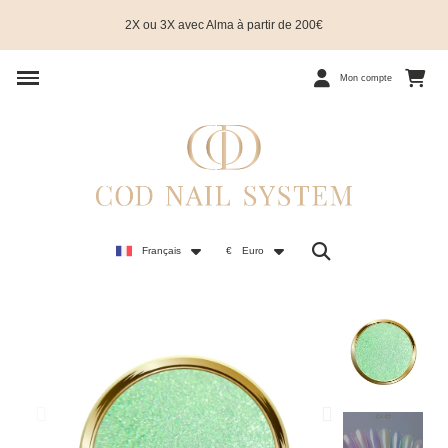
2X ou 3X avec Alma à partir de 200€
Mon compte
Français
€
Euro