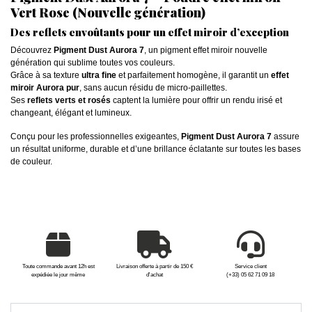
Vert Rose (Nouvelle génération)
Des reflets envoûtants pour un effet miroir d’exception
Découvrez
Pigment Dust Aurora 7
, un pigment effet miroir nouvelle
génération qui sublime toutes vos couleurs.
Grâce à sa texture
ultra fine
et parfaitement homogène, il garantit un
effet
miroir Aurora pur
, sans aucun résidu de micro-paillettes.
Ses
reflets verts et rosés
captent la lumière pour offrir un rendu irisé et
changeant, élégant et lumineux.
Conçu pour les professionnelles exigeantes,
Pigment Dust Aurora 7
assure
un résultat uniforme, durable et d’une brillance éclatante sur toutes les bases
de couleur.
Toute commande avant 12h est
Livraison offerte à partir de 150 €
Service client
expédiée le jour même
d'achat
(+33) 05 62 71 09 18