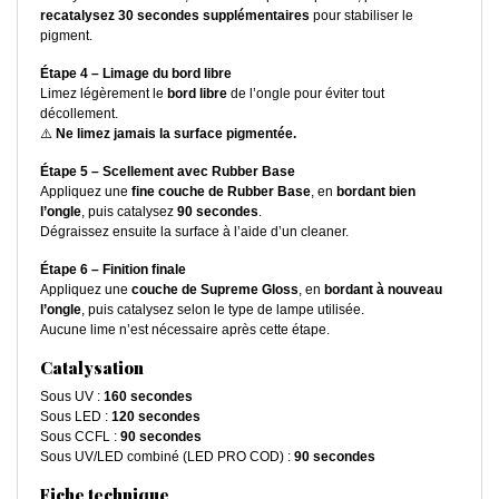
recatalysez 30 secondes supplémentaires
pour stabiliser le
pigment.
Étape 4 – Limage du bord libre
Limez légèrement le
bord libre
de l’ongle pour éviter tout
décollement.
⚠️
Ne limez jamais la surface pigmentée.
Étape 5 – Scellement avec Rubber Base
Appliquez une
fine couche de Rubber Base
, en
bordant bien
l’ongle
, puis catalysez
90 secondes
.
Dégraissez ensuite la surface à l’aide d’un cleaner.
Étape 6 – Finition finale
Appliquez une
couche de Supreme Gloss
, en
bordant à nouveau
l’ongle
, puis catalysez selon le type de lampe utilisée.
Aucune lime n’est nécessaire après cette étape.
Catalysation
Sous UV :
160 secondes
Sous LED :
120 secondes
Sous CCFL :
90 secondes
Sous UV/LED combiné (LED PRO COD) :
90 secondes
Fiche technique