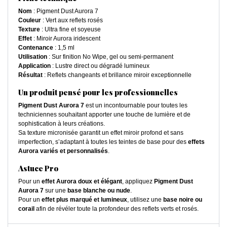
Nom
: Pigment Dust Aurora 7
Couleur
: Vert aux reflets rosés
Texture
: Ultra fine et soyeuse
Effet
: Miroir Aurora iridescent
Contenance
: 1,5 ml
Utilisation
: Sur finition No Wipe, gel ou semi-permanent
Application
: Lustre direct ou dégradé lumineux
Résultat
: Reflets changeants et brillance miroir exceptionnelle
Un produit pensé pour les professionnelles
Pigment Dust Aurora 7
est un incontournable pour toutes les
techniciennes souhaitant apporter une touche de lumière et de
sophistication à leurs créations.
Sa texture micronisée garantit un effet miroir profond et sans
imperfection, s’adaptant à toutes les teintes de base pour des
effets
Aurora variés et personnalisés
.
Astuce Pro
Pour un
effet Aurora doux et élégant
, appliquez
Pigment Dust
Aurora 7
sur une
base blanche ou nude
.
Pour un
effet plus marqué et lumineux
, utilisez une
base noire ou
corail
afin de révéler toute la profondeur des reflets verts et rosés.