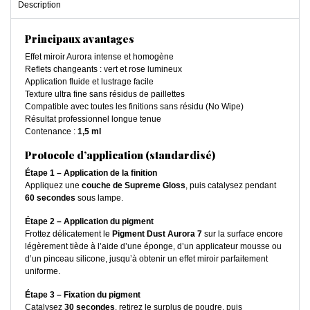
Description
Principaux avantages
Effet miroir Aurora intense et homogène
Reflets changeants : vert et rose lumineux
Application fluide et lustrage facile
Texture ultra fine sans résidus de paillettes
Compatible avec toutes les finitions sans résidu (No Wipe)
Résultat professionnel longue tenue
Contenance :
1,5 ml
Protocole d’application (standardisé)
Étape 1 – Application de la finition
Appliquez une
couche de Supreme Gloss
, puis catalysez pendant
60 secondes
sous lampe.
Étape 2 – Application du pigment
Frottez délicatement le
Pigment Dust Aurora 7
sur la surface encore
légèrement tiède à l’aide d’une éponge, d’un applicateur mousse ou
d’un pinceau silicone, jusqu’à obtenir un effet miroir parfaitement
uniforme.
Étape 3 – Fixation du pigment
Catalysez
30 secondes
, retirez le surplus de poudre, puis