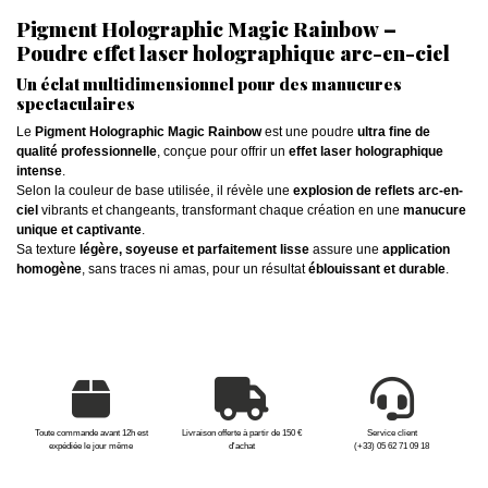
Pigment Holographic Magic Rainbow –
Poudre effet laser holographique arc-en-ciel
Un éclat multidimensionnel pour des manucures
spectaculaires
Le
Pigment Holographic Magic Rainbow
est une poudre
ultra fine de
qualité professionnelle
, conçue pour offrir un
effet laser holographique
intense
.
Selon la couleur de base utilisée, il révèle une
explosion de reflets arc-en-
ciel
vibrants et changeants, transformant chaque création en une
manucure
unique et captivante
.
Sa texture
légère, soyeuse et parfaitement lisse
assure une
application
homogène
, sans traces ni amas, pour un résultat
éblouissant et durable
.
Toute commande avant 12h est
Livraison offerte à partir de 150 €
Service client
expédiée le jour même
d'achat
(+33) 05 62 71 09 18