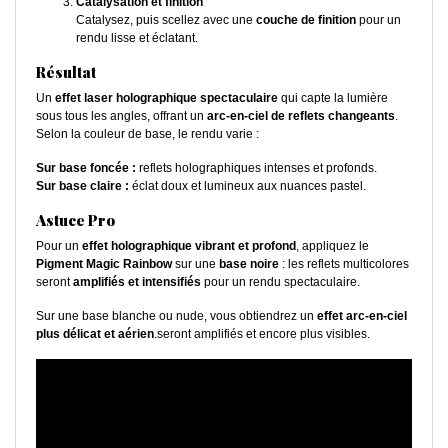
Catalysation et finition
Catalysez, puis scellez avec une
couche de finition
pour un
rendu lisse et éclatant.
Résultat
Un
effet laser holographique spectaculaire
qui capte la lumière
sous tous les angles, offrant un
arc-en-ciel de reflets changeants
.
Selon la couleur de base, le rendu varie :
Sur base foncée :
reflets holographiques intenses et profonds.
Sur base claire :
éclat doux et lumineux aux nuances pastel.
Astuce Pro
Pour un
effet holographique vibrant et profond
, appliquez le
Pigment Magic Rainbow
sur une
base noire
: les reflets multicolores
seront
amplifiés et intensifiés
pour un rendu spectaculaire.
Sur une base blanche ou nude, vous obtiendrez un
effet arc-en-ciel
plus délicat et aérien
.seront amplifiés et encore plus visibles.