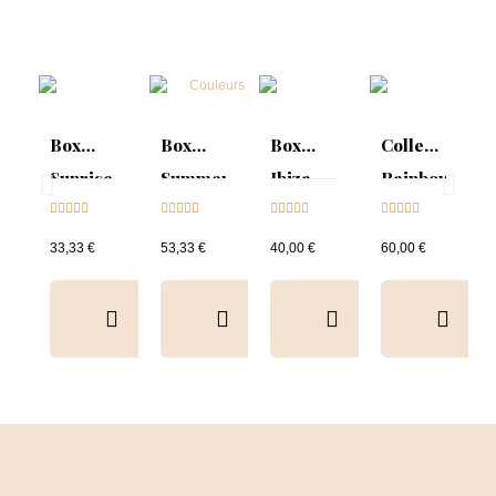
Box
Box
Box
Collection
Sunrise
Summer
Ibiza
Rainbow
Collection





Mood :





Collection





Tips &





& Tips
ON
& Tips
nuancier
33,33 €
53,33 €
40,00 €
60,00 €
Collection
&
Tips+nuancier
clear