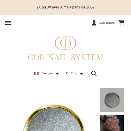
2X ou 3X avec Alma à partir de 200€
Mon compte
Français
€
Euro