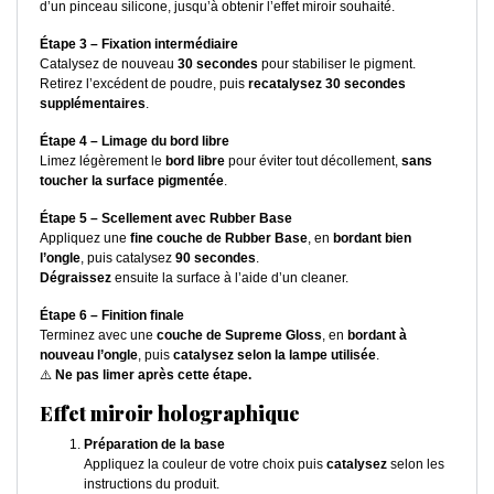
d’un pinceau silicone, jusqu’à obtenir l’effet miroir souhaité.
Étape 3 – Fixation intermédiaire
Catalysez de nouveau
30 secondes
pour stabiliser le pigment.
Retirez l’excédent de poudre, puis
recatalysez 30 secondes
supplémentaires
.
Étape 4 – Limage du bord libre
Limez légèrement le
bord libre
pour éviter tout décollement,
sans
toucher la surface pigmentée
.
Étape 5 – Scellement avec Rubber Base
Appliquez une
fine couche de Rubber Base
, en
bordant bien
l’ongle
, puis catalysez
90 secondes
.
Dégraissez
ensuite la surface à l’aide d’un cleaner.
Étape 6 – Finition finale
Terminez avec une
couche de Supreme Gloss
, en
bordant à
nouveau l’ongle
, puis
catalysez selon la lampe utilisée
.
⚠️
Ne pas limer après cette étape.
Effet miroir holographique
Préparation de la base
Appliquez la couleur de votre choix puis
catalysez
selon les
instructions du produit.