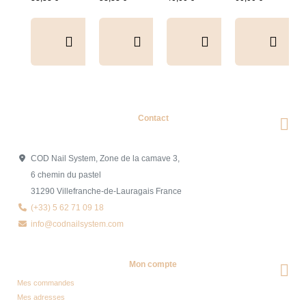
Collection
&
Tips+nuancier
clear
Contact
COD Nail System, Zone de la camave 3,
Collection
Box
Box Cat
Collection
6 chemin du pastel
Harmony
Candy
Eye
Cat Eye
31290 Villefranche-de-Lauragais France
(+33) 5 62 71 09 18
Tips &





Collection





Crystal





Soie &





info@codnailsystem.com
nuancier
& Tips
Glow &
Tips
65,00 €
40,00 €
44,17 €
44,17 €
Tips
Mon compte
Mes commandes
Mes adresses