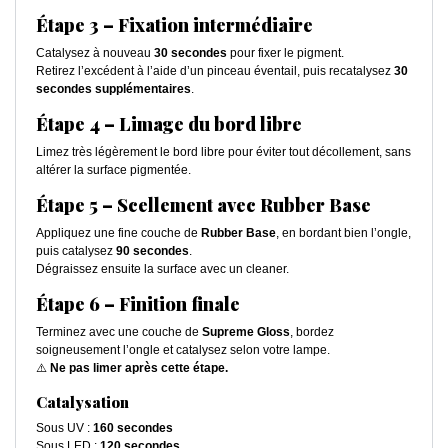
Étape 3 – Fixation intermédiaire
Catalysez à nouveau
30 secondes
pour fixer le pigment.
Retirez l’excédent à l’aide d’un pinceau éventail, puis recatalysez
30
secondes supplémentaires
.
Étape 4 – Limage du bord libre
Limez très légèrement le bord libre pour éviter tout décollement, sans
altérer la surface pigmentée.
Étape 5 – Scellement avec Rubber Base
Appliquez une fine couche de
Rubber Base
, en bordant bien l’ongle,
puis catalysez
90 secondes
.
Dégraissez ensuite la surface avec un cleaner.
Étape 6 – Finition finale
Terminez avec une couche de
Supreme Gloss
, bordez
soigneusement l’ongle et catalysez selon votre lampe.
⚠️
Ne pas limer après cette étape.
Catalysation
Sous UV :
160 secondes
Sous LED :
120 secondes