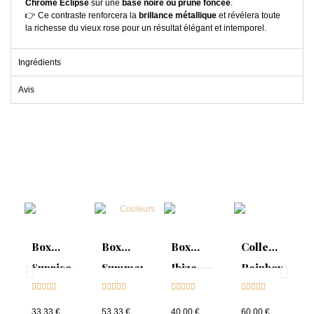
Chrome Éclipse
sur une
base noire ou prune foncée
.
👉 Ce contraste renforcera la
brillance métallique
et révélera toute
la richesse du vieux rose pour un résultat élégant et intemporel.
Ingrédients
Avis
Box
Box
Box
Collection
Sunrise
Summer
Ibiza
Rainbow
Collection





Mood :





Collection





Tips &





& Tips
ON
& Tips
nuancier
33,33 €
53,33 €
40,00 €
60,00 €