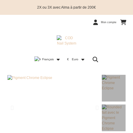
2X ou 3X avec Alma à partir de 200€
Mon compte
Français
€
Euro