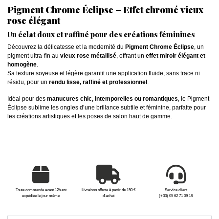
Pigment Chrome Éclipse – Effet chromé vieux
rose élégant
Un éclat doux et raffiné pour des créations féminines
Découvrez la délicatesse et la modernité du
Pigment Chrome Éclipse
, un
pigment ultra-fin au
vieux rose métallisé
, offrant un
effet miroir élégant et
homogène
.
Sa texture soyeuse et légère garantit une application fluide, sans trace ni
résidu, pour un
rendu lisse, raffiné et professionnel
.
Idéal pour des
manucures chic, intemporelles ou romantiques
, le Pigment
Éclipse sublime les ongles d’une brillance subtile et féminine, parfaite pour
les créations artistiques et les poses de salon haut de gamme.
Toute commande avant 12h est
Livraison offerte à partir de 150 €
Service client
expédiée le jour même
d'achat
(+33) 05 62 71 09 18