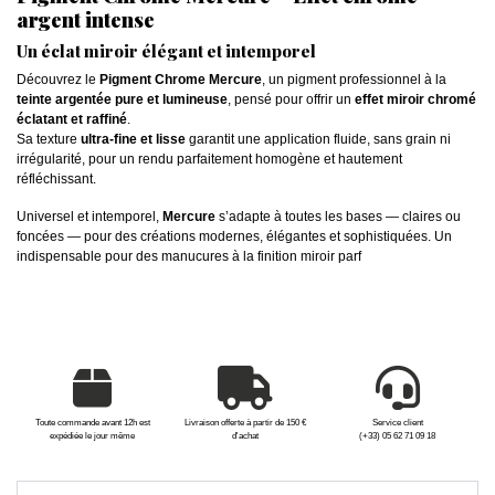
argent intense
Un éclat miroir élégant et intemporel
Découvrez le
Pigment Chrome Mercure
, un pigment professionnel à la
teinte argentée pure et lumineuse
, pensé pour offrir un
effet miroir chromé
éclatant et raffiné
.
Sa texture
ultra-fine et lisse
garantit une application fluide, sans grain ni
irrégularité, pour un rendu parfaitement homogène et hautement
réfléchissant.
Universel et intemporel,
Mercure
s’adapte à toutes les bases — claires ou
foncées — pour des créations modernes, élégantes et sophistiquées. Un
indispensable pour des manucures à la finition miroir parf
Toute commande avant 12h est
Livraison offerte à partir de 150 €
Service client
expédiée le jour même
d'achat
(+33) 05 62 71 09 18