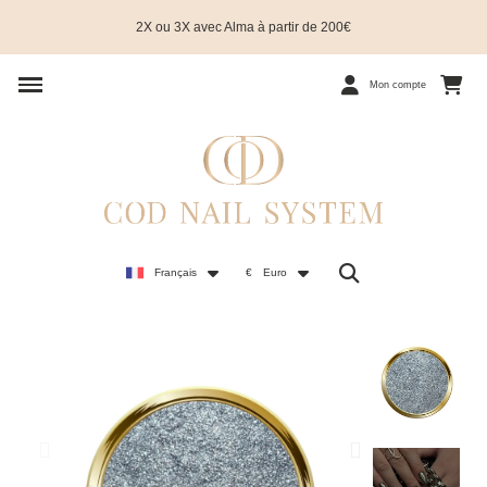
2X ou 3X avec Alma à partir de 200€
Mon compte
Français
€
Euro