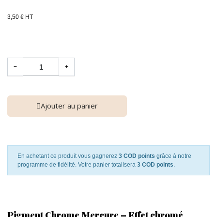
3,50 € HT
−
+
Ajouter au panier
En achetant ce produit vous gagnerez
3 COD points
grâce à notre
programme de fidélité. Votre panier totalisera
3 COD points
.
Pigment Chrome Mercure – Effet chromé