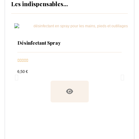
Les indispensables...
Désinfectant Spray
Na







6,50 €
10