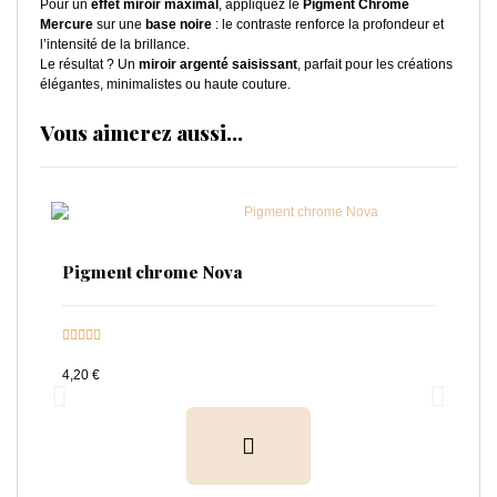
Pour un
effet miroir maximal
, appliquez le
Pigment Chrome
Mercure
sur une
base noire
: le contraste renforce la profondeur et
l’intensité de la brillance.
Le résultat ? Un
miroir argenté saisissant
, parfait pour les créations
élégantes, minimalistes ou haute couture.
Vous aimerez aussi...
Pigment chrome Nova
P







4,20 €
4,