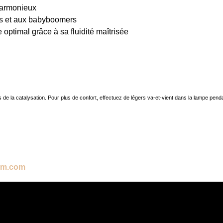
harmonieux
es et aux babyboomers
 optimal grâce à sa fluidité maîtrisée
s de la catalysation. Pour plus de confort, effectuez de légers va-et-vient dans la lampe pen
em.com