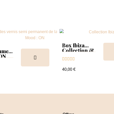
Box Ibiza
Collection &
mmer
Tips
 ON





ion &
ancier
40,00 €