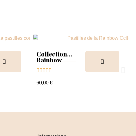
Collection
Rainbow
Tips &





nuancier
60,00 €