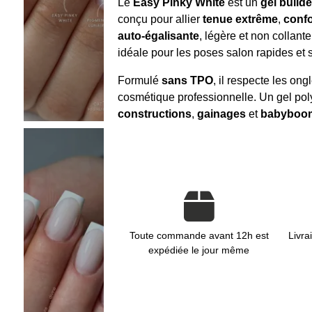
Le
Easy Pinky White
est un
gel build
conçu pour allier
tenue extrême
,
confo
auto-égalisante
, légère et non collant
idéale pour les poses salon rapides et 
Formulé
sans TPO
, il respecte les on
cosmétique professionnelle. Un gel poly
constructions
,
gainages
et
babyboo
Toute commande avant 12h est
Livra
expédiée le jour même