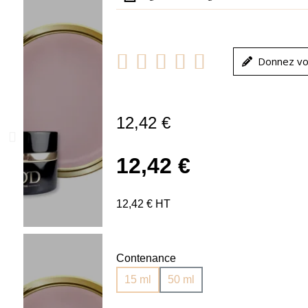





Donnez vo
12,42 €
12,42 €
12,42 € HT
Contenance
15 ml
50 ml