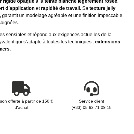
er rigide opaque
à la
teinte blanche légèrement rosée
,
rt d’application
et
rapidité de travail
. Sa
texture jelly
e, garantit un modelage agréable et une finition impeccable,
soignées.
gles sensibles et répond aux exigences actuelles de la
valent qui s’adapte à toutes les techniques :
extensions
,
mers
.
ison offerte à partir de 150 €
Service client
d'achat
(+33) 05 62 71 09 18