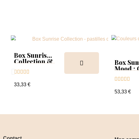
Box Sunrise
Collection &
Box Su
Tips
Mood :





Collect





Tips+nu
33,33 €
clear
53,33 €
Contact