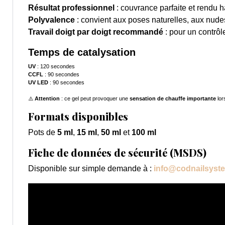
Résultat professionnel
: couvrance parfaite et rendu 
Polyvalence
: convient aux poses naturelles, aux nud
Travail doigt par doigt recommandé
: pour un contrôle
Temps de catalysation
UV
: 120 secondes
CCFL
: 90 secondes
UV LED
: 90 secondes
⚠️
Attention
: ce gel peut provoquer une
sensation de chauffe importante
lor
Formats disponibles
Pots de
5 ml
,
15 ml
,
50 ml
et
100 ml
Fiche de données de sécurité (MSDS)
Disponible sur simple demande à :
info@codnailsyst