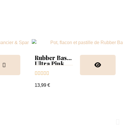
Rubber Base
Ultra Pink





13,99 €