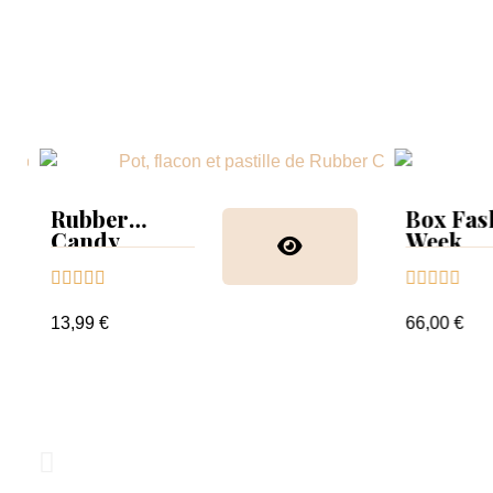
Rubber
Box Fas
Candy
Week
Glitter
collect










nuancie
13,99 €
66,00 €