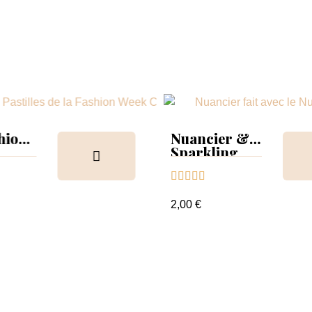
hion
Nuancier &
Sparkling
ion &
Collection





r
2,00 €