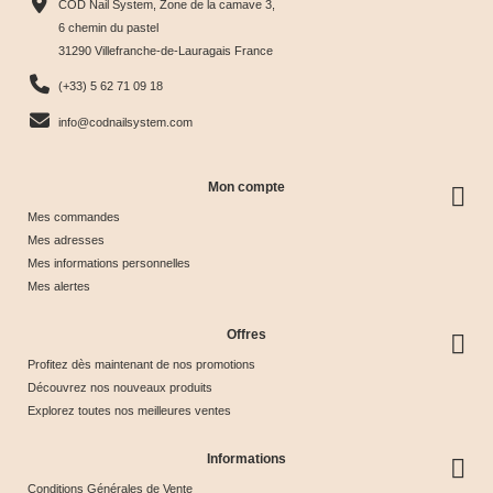
COD Nail System, Zone de la camave 3,
Tips &





Collection





Crystal





Soie &





6 chemin du pastel
31290 Villefranche-de-Lauragais France
nuancier
& Tips
Glow &
Tips
65,00 €
40,00 €
44,17 €
44,17 €
(+33) 5 62 71 09 18
Tips
info@codnailsystem.com
Mon compte
Mes commandes
Mes adresses
Mes informations personnelles
Mes alertes
Offres
Profitez dès maintenant de nos promotions
Découvrez nos nouveaux produits
Explorez toutes nos meilleures ventes
Informations
Conditions Générales de Vente