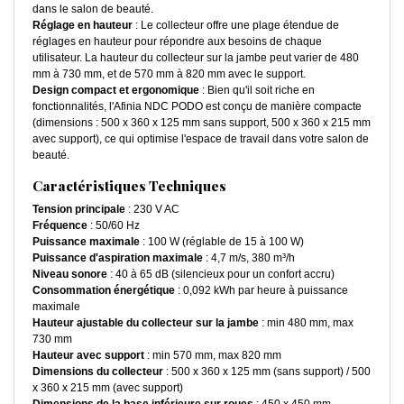
dans le salon de beauté.
Réglage en hauteur
: Le collecteur offre une plage étendue de
réglages en hauteur pour répondre aux besoins de chaque
utilisateur. La hauteur du collecteur sur la jambe peut varier de 480
mm à 730 mm, et de 570 mm à 820 mm avec le support.
Design compact et ergonomique
: Bien qu'il soit riche en
fonctionnalités, l'Afinia NDC PODO est conçu de manière compacte
(dimensions : 500 x 360 x 125 mm sans support, 500 x 360 x 215 mm
avec support), ce qui optimise l'espace de travail dans votre salon de
beauté.
Caractéristiques Techniques
Tension principale
: 230 V AC
Fréquence
: 50/60 Hz
Puissance maximale
: 100 W (réglable de 15 à 100 W)
Puissance d'aspiration maximale
: 4,7 m/s, 380 m³/h
Niveau sonore
: 40 à 65 dB (silencieux pour un confort accru)
Consommation énergétique
: 0,092 kWh par heure à puissance
maximale
Hauteur ajustable du collecteur sur la jambe
: min 480 mm, max
730 mm
Hauteur avec support
: min 570 mm, max 820 mm
Dimensions du collecteur
: 500 x 360 x 125 mm (sans support) / 500
x 360 x 215 mm (avec support)