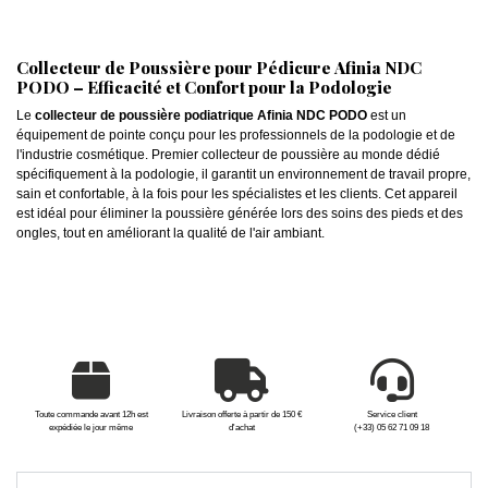
Collecteur de Poussière pour Pédicure Afinia NDC
PODO – Efficacité et Confort pour la Podologie
Le
collecteur de poussière podiatrique Afinia NDC PODO
est un
équipement de pointe conçu pour les professionnels de la podologie et de
l'industrie cosmétique. Premier collecteur de poussière au monde dédié
spécifiquement à la podologie, il garantit un environnement de travail propre,
sain et confortable, à la fois pour les spécialistes et les clients. Cet appareil
est idéal pour éliminer la poussière générée lors des soins des pieds et des
ongles, tout en améliorant la qualité de l'air ambiant.
Toute commande avant 12h est
Livraison offerte à partir de 150 €
Service client
expédiée le jour même
d'achat
(+33) 05 62 71 09 18