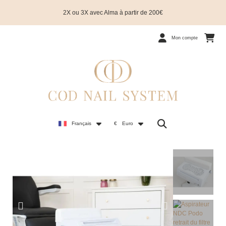
2X ou 3X avec Alma à partir de 200€
Mon compte
Français
€
Euro