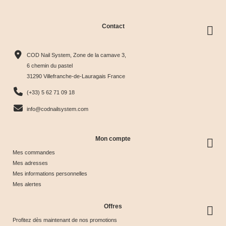
Contact
Collection
Box
Box Cat
Collection
Harmony
Candy
Eye
Cat Eye
COD Nail System, Zone de la camave 3,
Tips &





Collection





Crystal





Soie &





6 chemin du pastel
31290 Villefranche-de-Lauragais France
nuancier
& Tips
Glow &
Tips
65,00 €
40,00 €
44,17 €
44,17 €
(+33) 5 62 71 09 18
Tips
info@codnailsystem.com
Mon compte
Mes commandes
Mes adresses
Mes informations personnelles
Mes alertes
Offres
Profitez dès maintenant de nos promotions