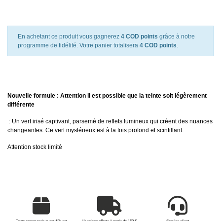
En achetant ce produit vous gagnerez
4 COD points
grâce à notre
programme de fidélité. Votre panier totalisera
4 COD points
.
Nouvelle formule : Attention il est possible que la teinte soit légèrement
différente
: Un vert irisé captivant, parsemé de reflets lumineux qui créent des nuances
changeantes. Ce vert mystérieux est à la fois profond et scintillant.
Attention stock limité
Toute commande avant 12h est
Livraison offerte à partir de 150 €
Service client