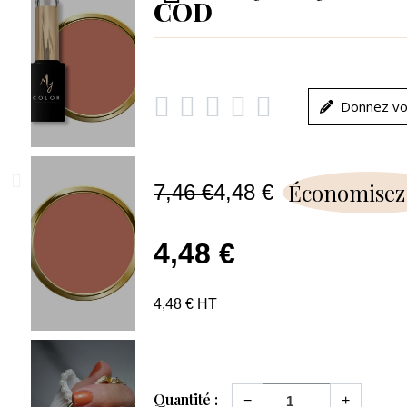
COD





Donnez vo
Économisez
7,46 €
4,48 €
4,48 €
4,48 € HT
Quantité :
−
+