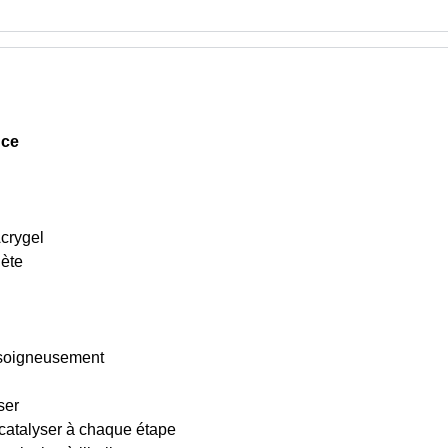
nce
Acrygel
lète
r soigneusement
ser
 catalyser à chaque étape