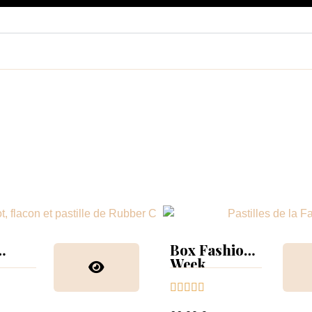
Box Fashion
Week
collection &





nuancier