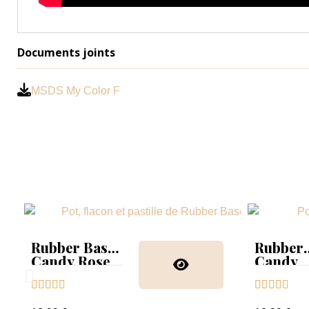
Documents joints
MSDS My Color F
Rubber Base
Rubber
Candy Rose
Candy
Glitter









