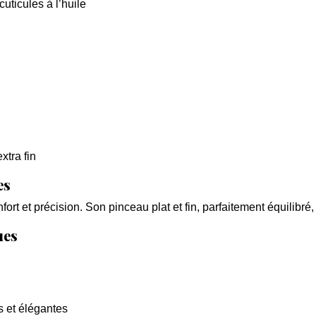
cuticules à l’huile
tra fin
es
fort et précision. Son pinceau plat et fin, parfaitement équilibr
ues
s et élégantes