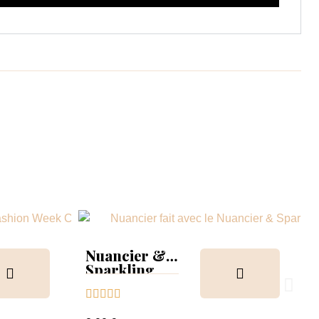
Nuancier &
Sparkling
Collection




