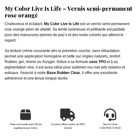
My Color Live Is Life – Vernis semi-permanent
rose orangé
Chaleureux et éclatant,
My Color Live Is Life
est un vernis semi-permanent
rose orangé plein de vitalité. Sa teinte lumineuse et pétillante est parfaite
pour des manucures pleines de pep’s et des looks colorés qui attirent le
regard.
Sa texture crème couvrante dès la première couche, sans rétractation,
permet une application homogène et nette sur ongles naturels, renfort
Rubber, gel, résine ou Acrygel. Grâce à sa formule
sans TPO
et à sa
pigmentation vive, il est aussi idéal pour sublimer vos nail arts solaires et
estivaux. Associé à notre
Base Rubber Clear
, il offre une excellente
adhérence et une tenue longue durée.
Toute commande avant 12h est
Livraison offerte à partir de 150 €
Service client
expédiée le jour même
d'achat
(+33) 05 62 71 09 18