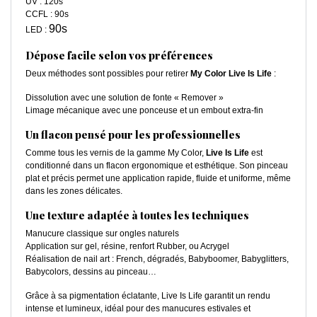
UV : 120s
CCFL : 90s
90s
LED :
Dépose facile selon vos préférences
Deux méthodes sont possibles pour retirer
My Color Live Is Life
:
Dissolution avec une solution de fonte « Remover »
Limage mécanique avec une ponceuse et un embout extra-fin
Un flacon pensé pour les professionnelles
Comme tous les vernis de la gamme My Color,
Live Is Life
est
conditionné dans un flacon ergonomique et esthétique. Son pinceau
plat et précis permet une application rapide, fluide et uniforme, même
dans les zones délicates.
Une texture adaptée à toutes les techniques
Manucure classique sur ongles naturels
Application sur gel, résine, renfort Rubber, ou Acrygel
Réalisation de nail art : French, dégradés, Babyboomer, Babyglitters,
Babycolors, dessins au pinceau…
Grâce à sa pigmentation éclatante, Live Is Life garantit un rendu
intense et lumineux, idéal pour des manucures estivales et