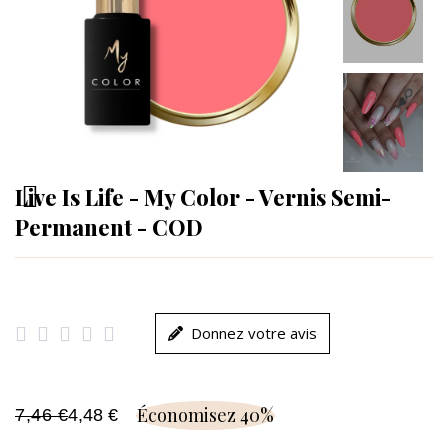
Live Is Life - My Color - Vernis Semi-
Permanent - COD





Donnez votre avis
Économisez 40%
7,46 €
4,48 €