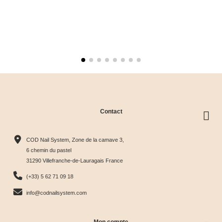
Contact
COD Nail System, Zone de la camave 3,
6 chemin du pastel
31290 Villefranche-de-Lauragais France
(+33) 5 62 71 09 18
info@codnailsystem.com