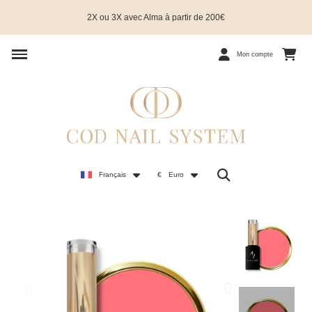
2X ou 3X avec Alma à partir de 200€
Mon compte
Français
€
Euro