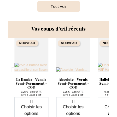
Tout voir
Vos coups d’œil récents
NOUVEAU
NOUVEAU
NOUVEA
is
La Bamba - Vernis
Absolute - Vernis
Hallelujah
t -
Semi-Permanent -
Semi-Permanent -
Semi-Per
COD
COD
CO
TTC
TTC
0,25 € - 9,65 €
0,25 € - 9,65 €
0,25 € - 9,
Prix
Prix
P
0,21 € - 8,04 € HT
0,21 € - 8,04 € HT
0,21 € - 8
Choisir les
Choisir les
Choisi
options
options
opti