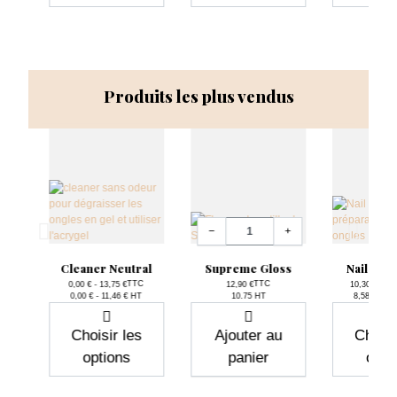
Produits les plus vendus
Quantité
−
+
File
Cleaner Neutral
Supreme Gloss
Nail Pre
TTC
TTC
0,00 € - 13,75 €
12,90 €
10,30 € - 15
Prix
Prix
P
0,00 € - 11,46 € HT
10.75 HT
8,58 € - 12
C
T
Choisir les
Ajouter au
Choisi
options
panier
opti