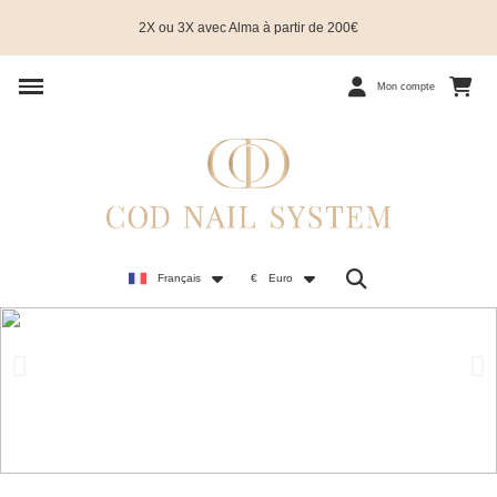
2X ou 3X avec Alma à partir de 200€
Mon compte
Français
€
Euro