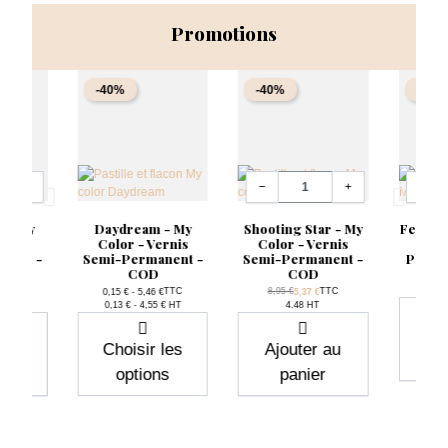
Promotions
-40%
-40%
-40%
Quantité
Quantit
+
−
+
−
n - My
Daydream - My
Shooting Star - My
Feminit
ernis
Color - Vernis
Color - Vernis
- Ve
nent -
Semi-Permanent -
Semi-Permanent -
Perma
COD
COD
Pri
8,95
ase
Prix de base
TTC
TTC
8,95 €
TTC
0,15 € - 5,46 €
5,37 €
rix
Prix
Prix
0,13 € - 4,55 € HT
4.48 HT
Aj
 au
Choisir les
Ajouter au
r
options
panier