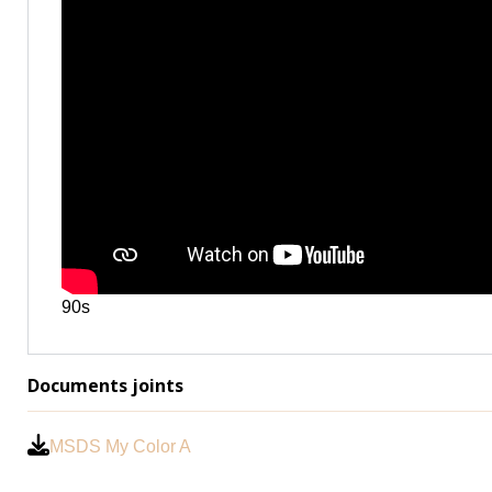
90s
Documents joints
MSDS My Color A