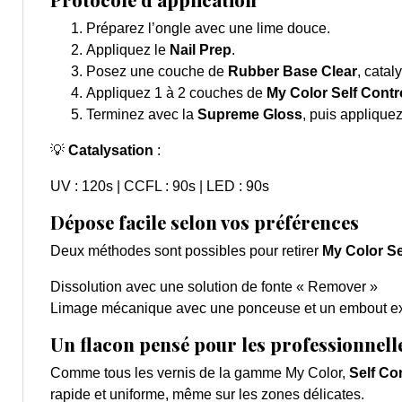
Préparez l’ongle avec une lime douce.
Appliquez le
Nail Prep
.
Posez une couche de
Rubber Base Clear
, catal
Appliquez 1 à 2 couches de
My Color Self Contr
Terminez avec la
Supreme Gloss
, puis appliquez
💡
Catalysation
:
UV : 120s | CCFL : 90s | LED :
90s
Dépose facile selon vos préférences
Deux méthodes sont possibles pour retirer
My Color Se
Dissolution avec une solution de fonte « Remover »
Limage mécanique avec une ponceuse et un embout ext
Un flacon pensé pour les professionnell
Comme tous les vernis de la gamme My Color,
Self Co
rapide et uniforme, même sur les zones délicates.