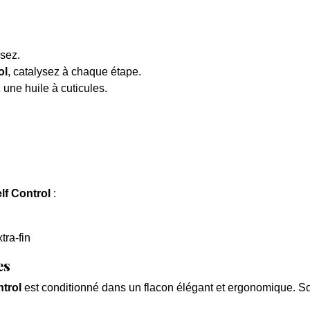
ysez.
ol
, catalysez à chaque étape.
 une huile à cuticules.
lf Control
:
ra-fin
es
ntrol
est conditionné dans un flacon élégant et ergonomique. Son 