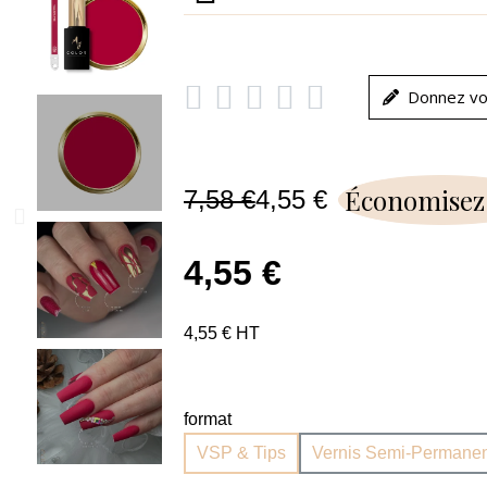





Donnez vo
Économisez
7,58 €
4,55 €
4,55 €
4,55 € HT
format
VSP & Tips
Vernis Semi-Permanen