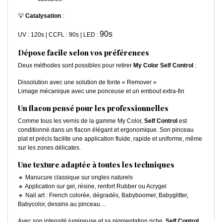
💡
Catalysation
:
90s
UV : 120s | CCFL : 90s | LED :
Dépose facile selon vos préférences
Deux méthodes sont possibles pour retirer
My Color Self Control
:
Dissolution avec une solution de fonte « Remover »
Limage mécanique avec une ponceuse et un embout extra-fin
Un flacon pensé pour les professionnelles
Comme tous les vernis de la gamme My Color,
Self Control
est
conditionné dans un flacon élégant et ergonomique. Son pinceau
plat et précis facilite une application fluide, rapide et uniforme, même
sur les zones délicates.
Une texture adaptée à toutes les techniques
🔹 Manucure classique sur ongles naturels
🔹 Application sur gel, résine, renfort Rubber ou Acrygel
🔹 Nail art : French colorée, dégradés, Babyboomer, Babyglitter,
Babycolor, dessins au pinceau…
Avec son intensité lumineuse et sa pigmentation riche,
Self Control