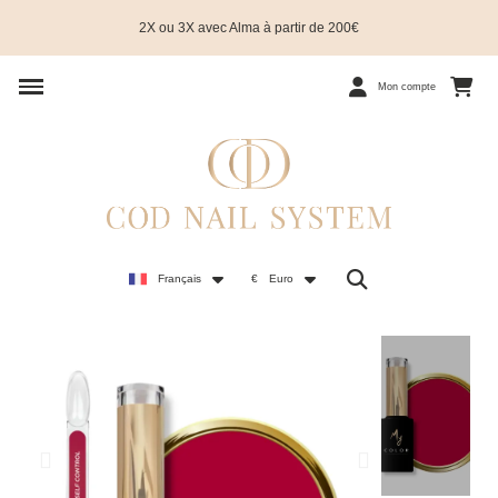
2X ou 3X avec Alma à partir de 200€
Mon compte
Français
€
Euro