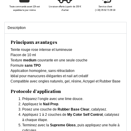
Toute commande avant 12h est
Livraison offerte à partir de 150 €
Service client
expédiée le jour même
d'achat
(+33) 05 62 71 09 18
Description
Principaux avantages
Teinte rouge rose intense et lumineuse
Flacon de 10 ml
Texture
medium
couvrante en une seule couche
Formule
sans TPO
Application homogène, sans rétractation
Idéal pour manucures élégantes et nail art créatif
Compatible avec ongles naturels, gel, résine, Acrygel et Rubber Base
Protocole d’application
Préparez l’ongle avec une lime douce.
Appliquez le
Nail Prep
.
Posez une couche de
Rubber Base Clear
, catalysez.
Appliquez 1 à 2 couches de
My Color Self Control
, catalysez
à chaque étape.
Terminez avec la
Supreme Gloss
, puis appliquez une huile à
cuticules.