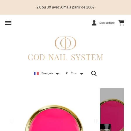
2X ou 3X avec Alma à partir de 200€
Mon compte
Français
€
Euro