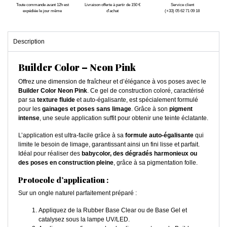
Toute commande avant 12h est
Livraison offerte à partir de 150 €
Service client
expédiée le jour même
d'achat
(+33) 05 62 71 09 18
Description
Builder Color – Neon Pink
Offrez une dimension de fraîcheur et d’élégance à vos poses avec le
Builder Color Neon Pink
. Ce gel de construction coloré, caractérisé
par sa
texture fluide
et auto-égalisante, est spécialement formulé
pour les
gainages et poses sans limage
. Grâce à son
pigment
intense
, une seule application suffit pour obtenir une teinte éclatante.
L’application est ultra-facile grâce à sa
formule auto-égalisante
qui
limite le besoin de limage, garantissant ainsi un fini lisse et parfait.
Idéal pour réaliser des
babycolor, des dégradés harmonieux ou
des poses en construction pleine
, grâce à sa pigmentation folle.
Protocole d’application
:
Sur un ongle naturel parfaitement préparé :
Appliquez de la Rubber Base Clear ou de Base Gel et
catalysez sous la lampe UV/LED.