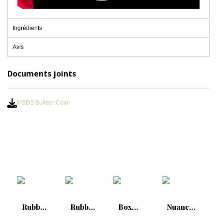
Ingrédients
Avis
Documents joints
MSDS Builder Color
Rubber
Rubber
Box
Nuancier