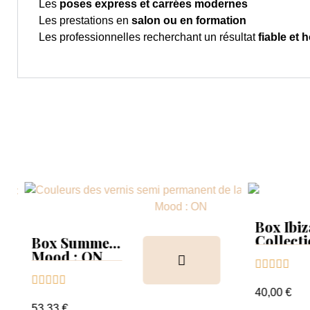
Les
poses express et carrées modernes
Les prestations en
salon ou en formation
Les professionnelles recherchant un résultat
fiable et
Box Ibiz
Collect
Box Summer
Tips
Mood : ON





Collection &





Tips+nuancier
40,00 €
clear
53,33 €