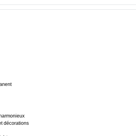
manent
u harmonieux
et décorations