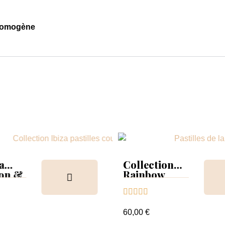
 homogène
a
Collection
ion &
Rainbow
Tips &





nuancier
60,00 €