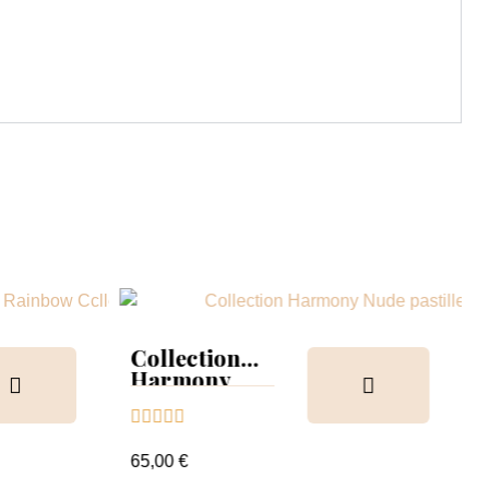
Collection
Harmony
Tips &





nuancier
65,00 €