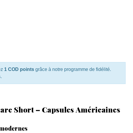
ez
1 COD points
grâce à notre programme de fidélité.
s
.
re Short – Capsules Américaines
 modernes