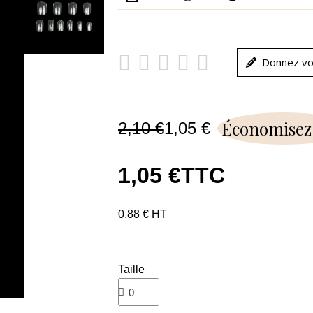





Donnez vo
Économisez
2,10 €
1,05 €
1,05 €
TTC
0,88 € HT
Taille