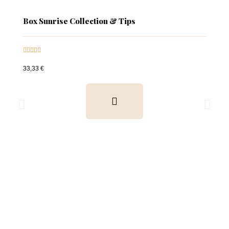
Box Sunrise Collection & Tips





33,33 €