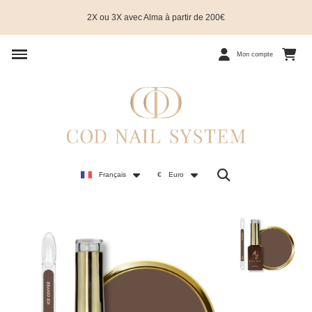
2X ou 3X avec Alma à partir de 200€
Mon compte
Français
€
Euro