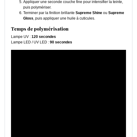
Appliquer une seconde couche fine pour intensifier la teinte,
puis polymériser.
Terminer par la finition brillante
Supreme Shine
ou
Supreme
Gloss
, puis appliquer une huile à cuticules.
Temps de polymérisation
Lampe UV :
120 secondes
Lampe LED / UV LED :
90 secondes