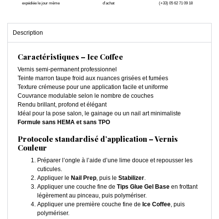
expédiée le jour même
d'achat
(+33) 05 62 71 09 18
Description
Caractéristiques – Ice Coffee
Vernis semi-permanent professionnel
Teinte marron taupe froid aux nuances grisées et fumées
Texture crémeuse pour une application facile et uniforme
Couvrance modulable selon le nombre de couches
Rendu brillant, profond et élégant
Idéal pour la pose salon, le gainage ou un nail art minimaliste
Formule sans HEMA et sans TPO
Protocole standardisé d’application – Vernis
Couleur
Préparer l’ongle à l’aide d’une lime douce et repousser les
cuticules.
Appliquer le
Nail Prep
, puis le
Stabilizer
.
Appliquer une couche fine de
Tips Glue Gel Base
en frottant
légèrement au pinceau, puis polymériser.
Appliquer une première couche fine de
Ice Coffee
, puis
polymériser.