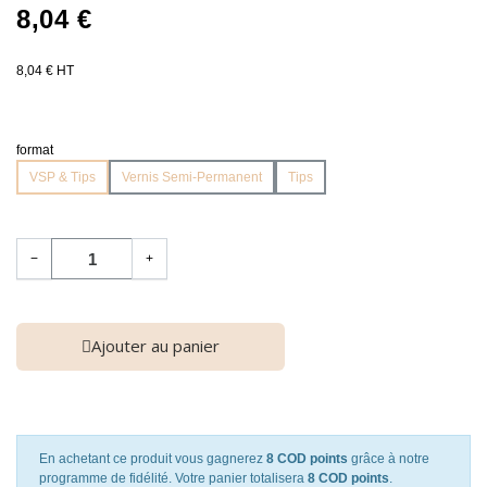
8,04 €
8,04 € HT
format
VSP & Tips
Vernis Semi-Permanent
Tips
−
+
Ajouter au panier
En achetant ce produit vous gagnerez
8 COD points
grâce à notre
programme de fidélité. Votre panier totalisera
8 COD points
.