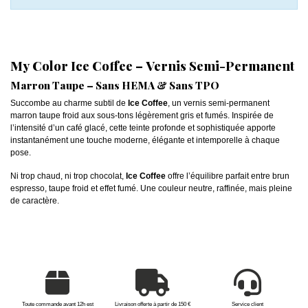
My Color Ice Coffee – Vernis Semi-Permanent
Marron Taupe – Sans HEMA & Sans TPO
Succombe au charme subtil de
Ice Coffee
, un vernis semi-permanent
marron taupe froid aux sous-tons légèrement gris et fumés. Inspirée de
l’intensité d’un café glacé, cette teinte profonde et sophistiquée apporte
instantanément une touche moderne, élégante et intemporelle à chaque
pose.
Ni trop chaud, ni trop chocolat,
Ice Coffee
offre l’équilibre parfait entre brun
espresso, taupe froid et effet fumé. Une couleur neutre, raffinée, mais pleine
de caractère.
Toute commande avant 12h est
Livraison offerte à partir de 150 €
Service client