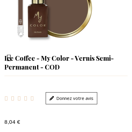
Ice Coffee - My Color - Vernis Semi-
Permanent - COD





Donnez votre avis
8,04 €