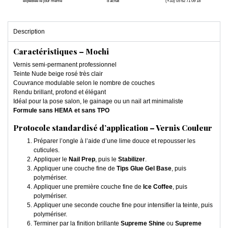
expédiée le jour même
d'achat
(+33) 05 62 71 09 18
Description
Caractéristiques – Mochi
Vernis semi-permanent professionnel
Teinte Nude beige rosé très clair
Couvrance modulable selon le nombre de couches
Rendu brillant, profond et élégant
Idéal pour la pose salon, le gainage ou un nail art minimaliste
Formule sans HEMA et sans TPO
Protocole standardisé d’application – Vernis Couleur
Préparer l’ongle à l’aide d’une lime douce et repousser les
cuticules.
Appliquer le
Nail Prep
, puis le
Stabilizer
.
Appliquer une couche fine de
Tips Glue Gel Base
, puis
polymériser.
Appliquer une première couche fine de
Ice Coffee
, puis
polymériser.
Appliquer une seconde couche fine pour intensifier la teinte, puis
polymériser.
Terminer par la finition brillante
Supreme Shine
ou
Supreme