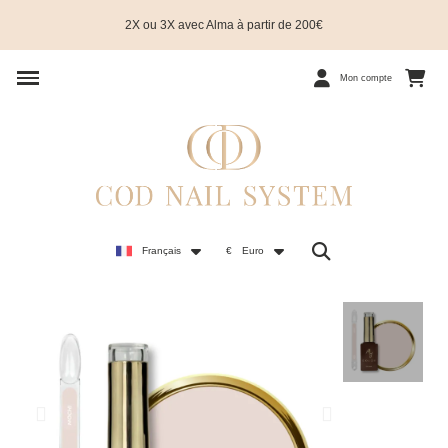
2X ou 3X avec Alma à partir de 200€
Mon compte
Français
€
Euro