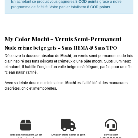
En achetant ce produit vous gagnerez
8 COD points
grâce à notre
programme de fidélité. Votre panier totalisera
8 COD points
.
My Color Mochi – Vernis Semi-Permanent
Nude crème beige gris – Sans HEMA & Sans TPO
Découvre la douceur absolue de
Mochi
, un vernis semi-permanent nude très
clair inspiré des tons délicats et crémeux d’une pâte mochi. Subtil, lumineux
et naturel, il habille l’ongle d’un voile beige rosé élégant, parfait pour un effet
“clean nails” raffiné.
Avec sa teinte douce et minimaliste,
Mochi
est l’allié idéal des manucures
discrètes, chic et intemporelles.
Toute commande avant 12h est
Livraison offerte à partir de 150 €
Service client