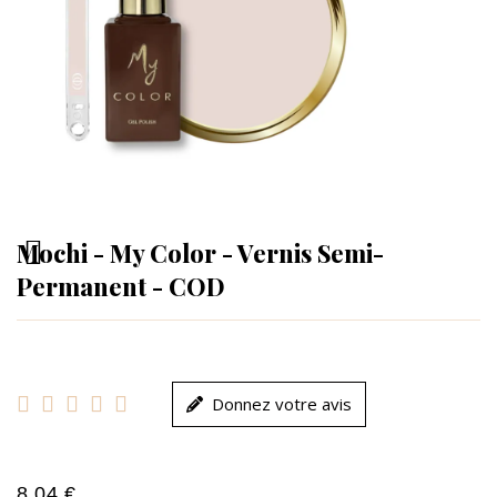
Mochi - My Color - Vernis Semi-
Permanent - COD





Donnez votre avis
8,04 €