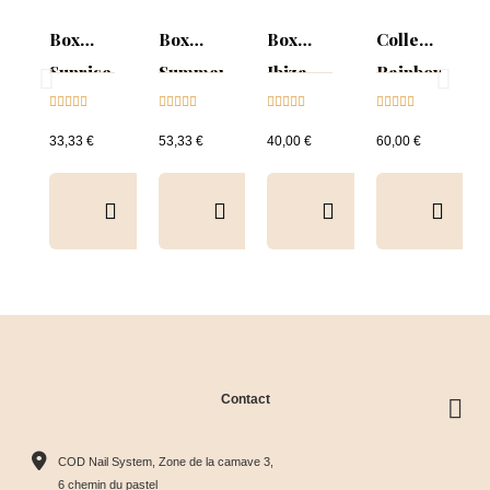
Box
Box
Box
Collection
Sunrise
Summer
Ibiza
Rainbow
Collection





Mood :





Collection





Tips &





& Tips
ON
& Tips
nuancier
33,33 €
53,33 €
40,00 €
60,00 €
Collection
&
Tips+nuancier
clear
Contact
Collection
Box
Box Cat
Collection
Harmony
Candy
Eye
Cat Eye
COD Nail System, Zone de la camave 3,
Tips &





Collection





Crystal





Soie &





6 chemin du pastel