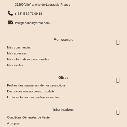
31290 Villefranche-de-Lauragais France
nuancier
& Tips
Glow &
Tips
65,00 €
40,00 €
44,17 €
44,17 €
(+33) 5 62 71 09 18
Tips
info@codnailsystem.com
Mon compte
Mes commandes
Mes adresses
Mes informations personnelles
Mes alertes
Offres
Profitez dès maintenant de nos promotions
Découvrez nos nouveaux produits
Explorez toutes nos meilleures ventes
Informations
Conditions Générales de Vente
A propos