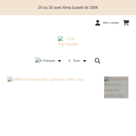
2X ou 3X avec Alma à partir de 200€
Mon compte
Français
€
Euro