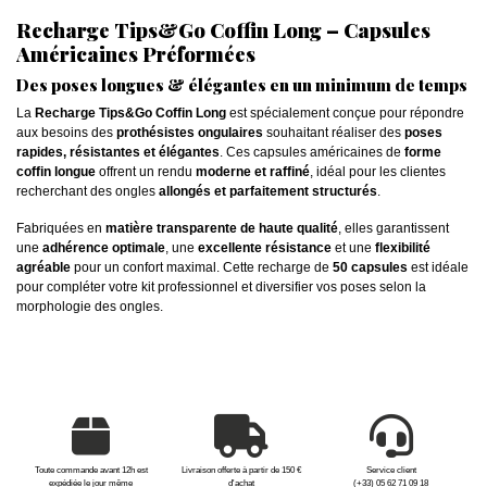
Recharge Tips&Go Coffin Long – Capsules
Américaines Préformées
Des poses longues & élégantes en un minimum de temps
La
Recharge Tips&Go Coffin Long
est spécialement conçue pour répondre
aux besoins des
prothésistes ongulaires
souhaitant réaliser des
poses
rapides, résistantes et élégantes
. Ces capsules américaines de
forme
coffin longue
offrent un rendu
moderne et raffiné
, idéal pour les clientes
recherchant des ongles
allongés et parfaitement structurés
.
Fabriquées en
matière transparente de haute qualité
, elles garantissent
une
adhérence optimale
, une
excellente résistance
et une
flexibilité
agréable
pour un confort maximal. Cette recharge de
50 capsules
est idéale
pour compléter votre kit professionnel et diversifier vos poses selon la
morphologie des ongles.
Toute commande avant 12h est
Livraison offerte à partir de 150 €
Service client
expédiée le jour même
d'achat
(+33) 05 62 71 09 18