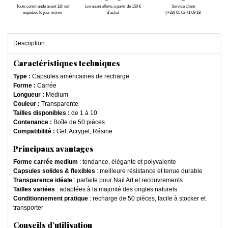
Toute commande avant 12h est
Livraison offerte à partir de 150 €
Service client
expédiée le jour même
d'achat
(+33) 05 62 71 09 18
Description
Caractéristiques techniques
Type :
Capsules américaines de recharge
Forme :
Carrée
Longueur :
Medium
Couleur :
Transparente
Tailles disponibles :
de 1 à 10
Contenance :
Boîte de 50 pièces
Compatibilité :
Gel, Acrygel, Résine
Principaux avantages
Forme carrée medium
: tendance, élégante et polyvalente
Capsules solides & flexibles
: meilleure résistance et tenue durable
Transparence idéale
: parfaite pour Nail Art et recouvrements
Tailles variées
: adaptées à la majorité des ongles naturels
Conditionnement pratique
: recharge de 50 pièces, facile à stocker et
transporter
Conseils d’utilisation