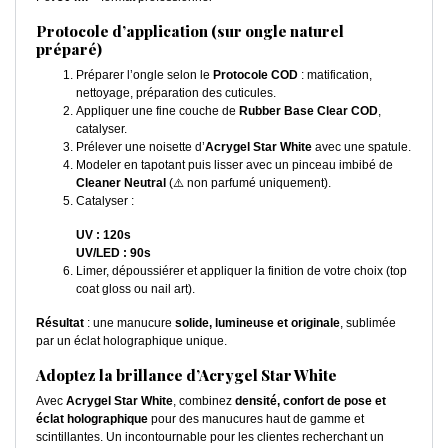
Protocole d’application (sur ongle naturel
préparé)
Préparer l’ongle selon le
Protocole COD
: matification,
nettoyage, préparation des cuticules.
Appliquer une fine couche de
Rubber Base Clear COD
,
catalyser.
Prélever une noisette d’
Acrygel Star White
avec une spatule.
Modeler en tapotant puis lisser avec un pinceau imbibé de
Cleaner Neutral
(⚠️ non parfumé uniquement).
Catalyser :
UV : 120s
UV/LED : 90s
Limer, dépoussiérer et appliquer la finition de votre choix (top
coat gloss ou nail art).
Résultat
: une manucure
solide, lumineuse et originale
, sublimée
par un éclat holographique unique.
Adoptez la brillance d’Acrygel Star White
Avec
Acrygel Star White
, combinez
densité, confort de pose et
éclat holographique
pour des manucures haut de gamme et
scintillantes. Un incontournable pour les clientes recherchant un