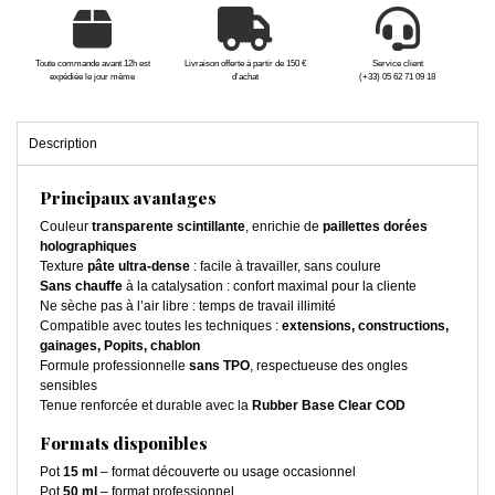
Toute commande avant 12h est
Livraison offerte à partir de 150 €
Service client
expédiée le jour même
d'achat
(+33) 05 62 71 09 18
Description
Principaux avantages
Couleur
transparente scintillante
, enrichie de
paillettes dorées
holographiques
Texture
pâte ultra-dense
: facile à travailler, sans coulure
Sans chauffe
à la catalysation : confort maximal pour la cliente
Ne sèche pas à l’air libre : temps de travail illimité
Compatible avec toutes les techniques :
extensions, constructions,
gainages, Popits, chablon
Formule professionnelle
sans TPO
, respectueuse des ongles
sensibles
Tenue renforcée et durable avec la
Rubber Base Clear COD
Formats disponibles
Pot
15 ml
– format découverte ou usage occasionnel
Pot
50 ml
– format professionnel