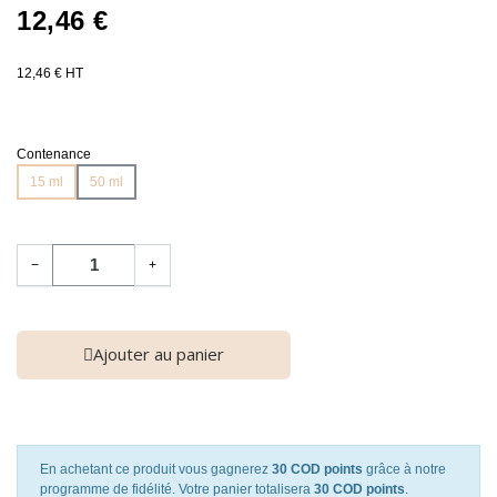
12,46 €
12,46 € HT
Contenance
15 ml
50 ml
−
+
Ajouter au panier
En achetant ce produit vous gagnerez
30 COD points
grâce à notre
programme de fidélité. Votre panier totalisera
30 COD points
.