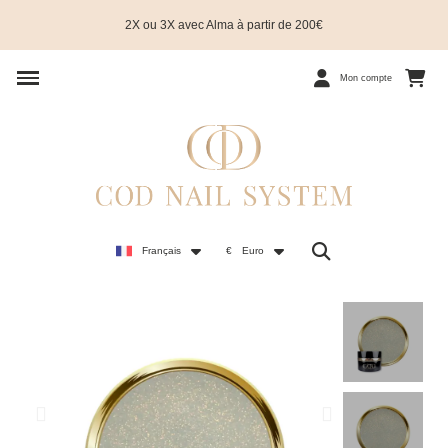
2X ou 3X avec Alma à partir de 200€
Mon compte
Français
€
Euro