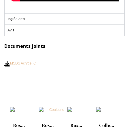
Ingrédients
Avis
Documents joints
MSDS Acrygel C
Box
Box
Box
Collection