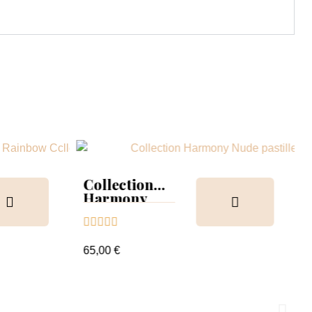
Collection
Harmony
Tips &





nuancier
65,00 €