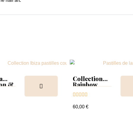
e nail art.
a
Collection
ion &
Rainbow
Tips &





nuancier
60,00 €