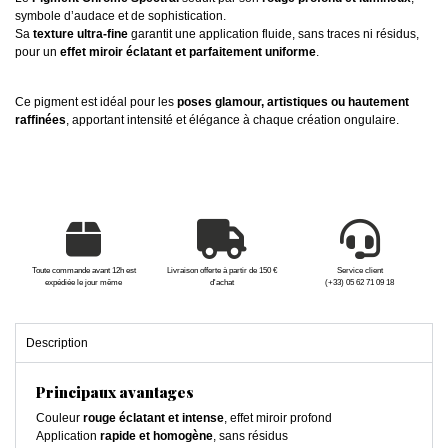
symbole d’audace et de sophistication.
Sa
texture ultra-fine
garantit une application fluide, sans traces ni résidus,
pour un
effet miroir éclatant et parfaitement uniforme
.
Ce pigment est idéal pour les
poses glamour, artistiques ou hautement
raffinées
, apportant intensité et élégance à chaque création ongulaire.
Toute commande avant 12h est
Livraison offerte à partir de 150 €
Service client
expédiée le jour même
d'achat
(+33) 05 62 71 09 18
Description
Principaux avantages
Couleur
rouge éclatant et intense
, effet miroir profond
Application
rapide et homogène
, sans résidus