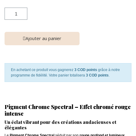
Ajouter au panier
En achetant ce produit vous gagnerez
3 COD points
grâce à notre
programme de fidélité. Votre panier totalisera
3 COD points
.
Pigment Chrome Spectral – Effet chromé rouge
intense
Un éclat vibrant pour des créations audacieuses et
élégantes
Le
Pigment Chrome Spectral
séduit par son
rouge profond et lumineux
,