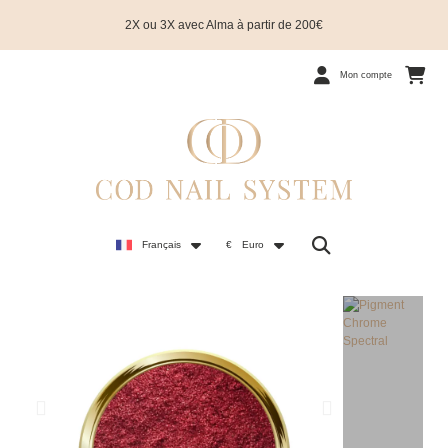
2X ou 3X avec Alma à partir de 200€
Mon compte
Français
€
Euro