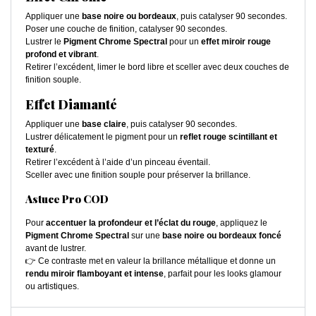
Appliquer une
base noire ou bordeaux
, puis catalyser 90 secondes.
Poser une couche de finition, catalyser 90 secondes.
Lustrer le
Pigment Chrome Spectral
pour un
effet miroir rouge
profond et vibrant
.
Retirer l’excédent, limer le bord libre et sceller avec deux couches de
finition souple.
Effet Diamanté
Appliquer une
base claire
, puis catalyser 90 secondes.
Lustrer délicatement le pigment pour un
reflet rouge scintillant et
texturé
.
Retirer l’excédent à l’aide d’un pinceau éventail.
Sceller avec une finition souple pour préserver la brillance.
Astuce Pro COD
Pour
accentuer la profondeur et l’éclat du rouge
, appliquez le
Pigment Chrome Spectral
sur une
base noire ou bordeaux foncé
avant de lustrer.
👉 Ce contraste met en valeur la brillance métallique et donne un
rendu miroir flamboyant et intense
, parfait pour les looks glamour
ou artistiques.