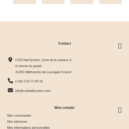
Tips+nuancier
clear
Contact
Collection
Box
Box Cat
Collection
Harmony
Candy
Eye
Cat Eye
COD Nail System, Zone de la camave 3,
Tips &





Collection





Crystal





Soie &





6 chemin du pastel
31290 Villefranche-de-Lauragais France
nuancier
& Tips
Glow &
Tips
65,00 €
40,00 €
44,17 €
44,17 €
(+33) 5 62 71 09 18
Tips
info@codnailsystem.com
Mon compte
Mes commandes
Mes adresses
Mes informations personnelles