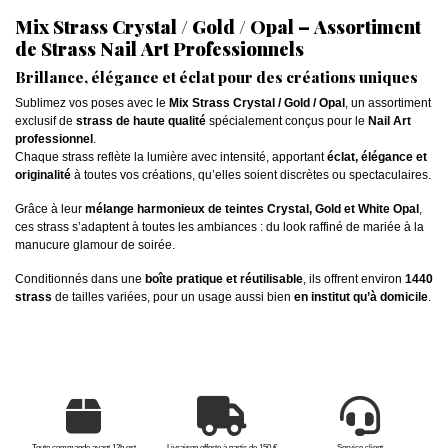
Mix Strass Crystal / Gold / Opal – Assortiment
de Strass Nail Art Professionnels
Brillance, élégance et éclat pour des créations uniques
Sublimez vos poses avec le
Mix Strass Crystal / Gold / Opal
, un assortiment
exclusif de
strass de haute qualité
spécialement conçus pour le
Nail Art
professionnel
.
Chaque strass reflète la lumière avec intensité, apportant
éclat, élégance et
originalité
à toutes vos créations, qu’elles soient discrètes ou spectaculaires.
Grâce à leur
mélange harmonieux de teintes Crystal, Gold et White Opal
,
ces strass s’adaptent à toutes les ambiances : du look raffiné de mariée à la
manucure glamour de soirée.
Conditionnés dans une
boîte pratique et réutilisable
, ils offrent environ
1440
strass
de tailles variées, pour un usage aussi bien
en institut qu’à domicile
.
Toute commande avant 12h est
Livraison offerte à partir de 150 €
Service client