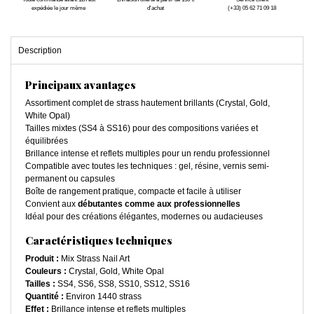
expédiée le jour même
d'achat
(+33) 05 62 71 09 18
Description
Principaux avantages
Assortiment complet de strass hautement brillants (Crystal, Gold,
White Opal)
Tailles mixtes (SS4 à SS16) pour des compositions variées et
équilibrées
Brillance intense et reflets multiples pour un rendu professionnel
Compatible avec toutes les techniques : gel, résine, vernis semi-
permanent ou capsules
Boîte de rangement pratique, compacte et facile à utiliser
Convient aux
débutantes comme aux professionnelles
Idéal pour des créations élégantes, modernes ou audacieuses
Caractéristiques techniques
Produit :
Mix Strass Nail Art
Couleurs :
Crystal, Gold, White Opal
Tailles :
SS4, SS6, SS8, SS10, SS12, SS16
Quantité :
Environ 1440 strass
Effet :
Brillance intense et reflets multiples