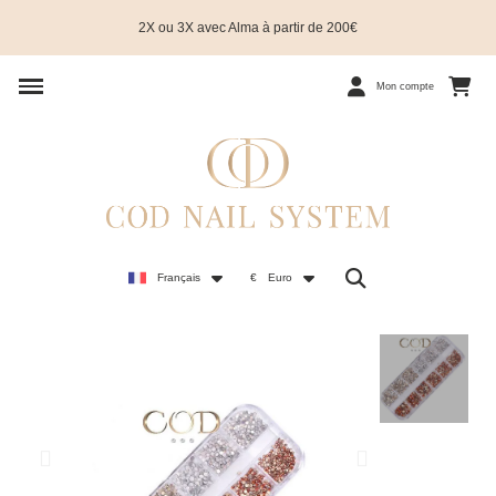
2X ou 3X avec Alma à partir de 200€
Mon compte
Français
€
Euro