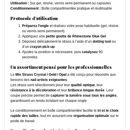
Utilisation :
Sur gel, résine, vernis semi-permanent ou capsules
Conditionnement :
Boîte compartimentée pratique et réutilisable
Protocole d’utilisation
Préparez l’ongle
et réalisez votre pose habituelle (gel, résine
ou vernis semi-permanent).
Appliquez une
petite goutte de Rhinestone Glue Gel
Déposez délicatement le strass à l’aide d’un
dotting tool
ou
d’un
crayon pick-up
.
Ajustez la position si nécessaire, puis
catalysez
90
secondes.
Un assortiment pensé pour les professionnelles
Le
Mix Strass Crystal / Gold / Opal
a été conçu pour répondre aux
besoins des
nail artists exigeantes
.
Les strass sont sélectionnés pour leur
qualité optique
, leur
résistance à la décoloration
et leur
brillance longue durée
. Leur
coupe précise permet de
capturer la lumière sous tous les angles
,
garantissant un rendu éclatant sur chaque ongle.
Le conditionnement en boîte compartimentée facilite le
tri et le choix
rapide des tailles
, tout en assurant une
organisation optimale
sur le
poste de travail.