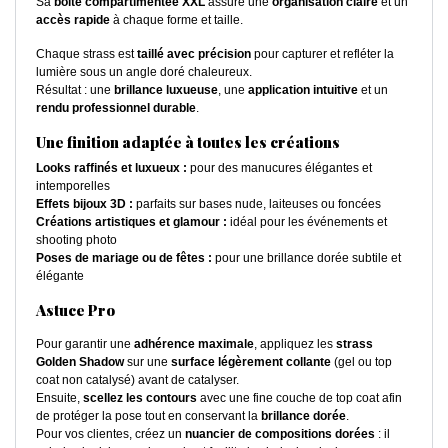
Sa
boîte compartimentée XXL
assure une
organisation claire
et un
accès rapide
à chaque forme et taille.
Chaque strass est
taillé avec précision
pour capturer et refléter la
lumière sous un angle doré chaleureux.
Résultat : une
brillance luxueuse
, une
application intuitive
et un
rendu professionnel durable
.
Une finition adaptée à toutes les créations
Looks raffinés et luxueux :
pour des manucures élégantes et
intemporelles
Effets bijoux 3D :
parfaits sur bases nude, laiteuses ou foncées
Créations artistiques et glamour :
idéal pour les événements et
shooting photo
Poses de mariage ou de fêtes :
pour une brillance dorée subtile et
élégante
Astuce Pro
Pour garantir une
adhérence maximale
, appliquez les
strass
Golden Shadow
sur une
surface légèrement collante
(gel ou top
coat non catalysé) avant de catalyser.
Ensuite,
scellez les contours
avec une fine couche de top coat afin
de protéger la pose tout en conservant la
brillance dorée
.
Pour vos clientes, créez un
nuancier de compositions dorées
: il