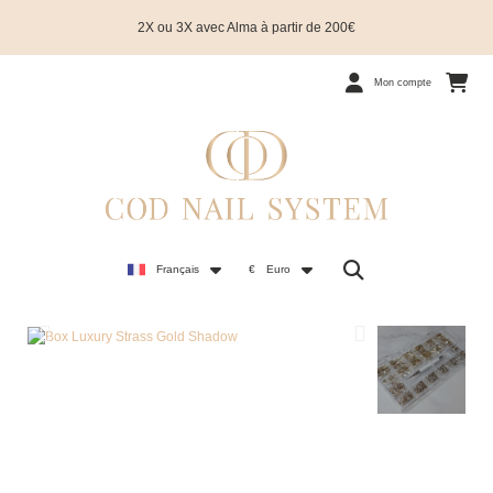
2X ou 3X avec Alma à partir de 200€
Mon compte
Français
€
Euro