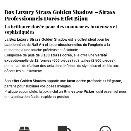
Box Luxury Strass Golden Shadow – Strass
Professionnels Dorés Effet Bijou
La brillance dorée pour des manucures luxueuses et
sophistiquées
La
Box Luxury Strass Golden Shadow
est le coffret idéal pour les
passionnées de Nail Art
et les
professionnelles de l’onglerie
à la
recherche d’une touche précieuse et éclatante.
Composée de
plus de 3 100 strass dorés
, elle offre une
variété
exceptionnelle de 12 formes (600 pièces)
et
8 tailles (2 500 pièces)
,
permettant de réaliser des
créations infinies
, du style discret et chic aux
décors les plus luxueux.
Son
effet Golden Shadow
apporte une
lueur dorée profonde et élégante
,
parfaite pour sublimer vos poses d’ongles.
Pratique et complète, la box inclut un
Rhinestone Picker
, outil essentiel pour
une
application facile, rapide et précise
.