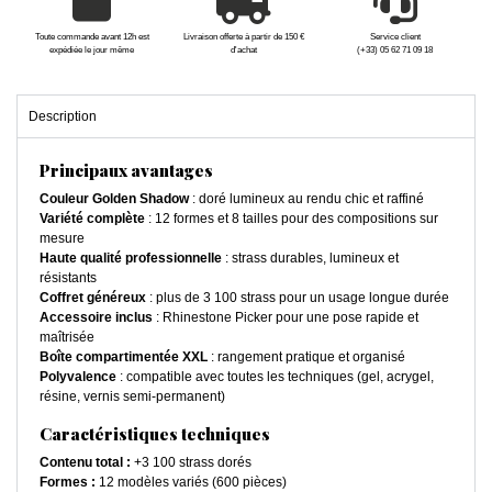
Toute commande avant 12h est
Livraison offerte à partir de 150 €
Service client
expédiée le jour même
d'achat
(+33) 05 62 71 09 18
Description
Principaux avantages
Couleur Golden Shadow
: doré lumineux au rendu chic et raffiné
Variété complète
: 12 formes et 8 tailles pour des compositions sur
mesure
Haute qualité professionnelle
: strass durables, lumineux et
résistants
Coffret généreux
: plus de 3 100 strass pour un usage longue durée
Accessoire inclus
: Rhinestone Picker pour une pose rapide et
maîtrisée
Boîte compartimentée XXL
: rangement pratique et organisé
Polyvalence
: compatible avec toutes les techniques (gel, acrygel,
résine, vernis semi-permanent)
Caractéristiques techniques
Contenu total :
+3 100 strass dorés
Formes :
12 modèles variés (600 pièces)