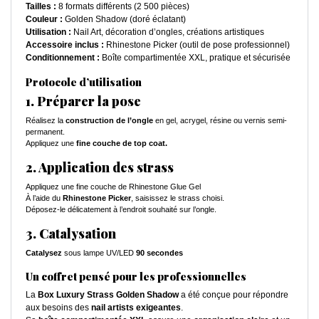
Tailles :
8 formats différents (2 500 pièces)
Couleur :
Golden Shadow (doré éclatant)
Utilisation :
Nail Art, décoration d’ongles, créations artistiques
Accessoire inclus :
Rhinestone Picker (outil de pose professionnel)
Conditionnement :
Boîte compartimentée XXL, pratique et sécurisée
Protocole d’utilisation
1. Préparer la pose
Réalisez la
construction de l’ongle
en gel, acrygel, résine ou vernis semi-
permanent.
Appliquez une
fine couche de top coat.
2. Application des strass
Appliquez une fine couche de Rhinestone Glue Gel
À l’aide du
Rhinestone Picker
, saisissez le strass choisi.
Déposez-le délicatement à l’endroit souhaité sur l’ongle.
3. Catalysation
Catalysez
sous lampe UV/LED
90 secondes
Un coffret pensé pour les professionnelles
La
Box Luxury Strass Golden Shadow
a été conçue pour répondre
aux besoins des
nail artists exigeantes
.