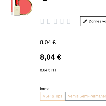





Donnez vo
8,04 €
8,04 €
8,04 € HT
format
VSP & Tips
Vernis Semi-Permanen