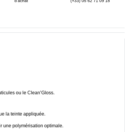
d'achat
(+33) 05 62 71 09 18
ticules ou le Clean’Gloss.
e la teinte appliquée.
ir une polymérisation optimale.