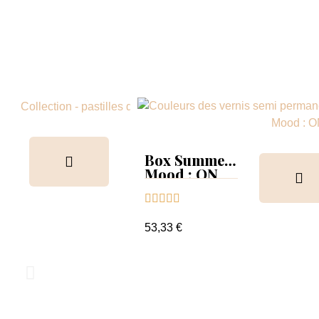
Box Ibiz
Collect
Box Summer
Tips
Mood : ON





Collection &





Tips+nuancier
40,00 €
clear
53,33 €