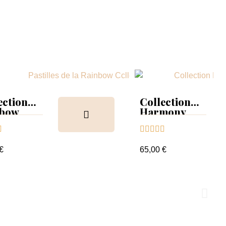
Collection
Harmony
Tips &





nuancier
65,00 €