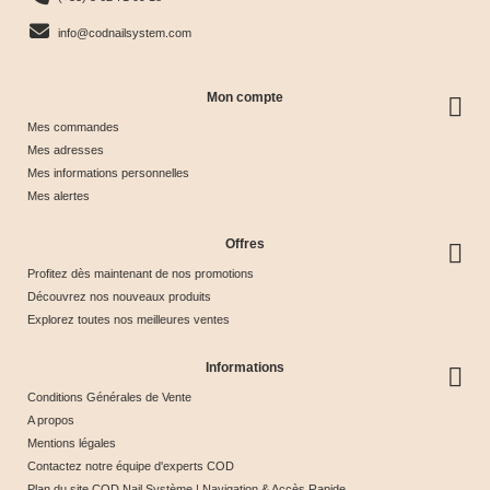
Économisez
info@codnailsystem.com
50%
Mon compte
Mes commandes
Mes adresses
Mes informations personnelles
Mes alertes
Offres
Profitez dès maintenant de nos promotions
Découvrez nos nouveaux produits
Explorez toutes nos meilleures ventes
Informations
Conditions Générales de Vente
A propos
Mentions légales
Contactez notre équipe d'experts COD
Plan du site COD Nail Système | Navigation & Accès Rapide