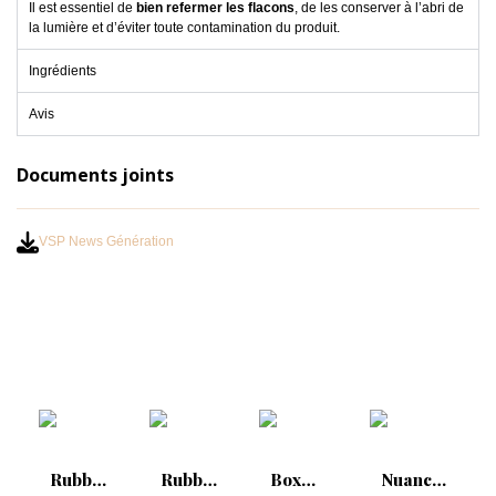
Il est essentiel de
bien refermer les flacons
, de les conserver à l’abri de
la lumière et d’éviter toute contamination du produit.
Ingrédients
Avis
Documents joints
VSP News Génération
Rubber
Rubber
Box
Nuancier