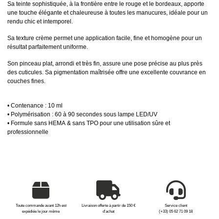
Sa teinte sophistiquée, à la frontière entre le rouge et le bordeaux, apporte
une touche élégante et chaleureuse à toutes les manucures, idéale pour un
rendu chic et intemporel.
Sa texture crème permet une application facile, fine et homogène pour un
résultat parfaitement uniforme.
Son pinceau plat, arrondi et très fin, assure une pose précise au plus près
des cuticules. Sa pigmentation maîtrisée offre une excellente couvrance en
couches fines.
• Contenance : 10 ml
• Polymérisation : 60 à 90 secondes sous lampe LED/UV
• Formule sans HEMA & sans TPO pour une utilisation sûre et
professionnelle
Toute commande avant 12h est
Livraison offerte à partir de 150 €
Service client
expédiée le jour même
d'achat
(+33) 05 62 71 09 18