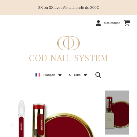
2X ou 3X avec Alma à partir de 200€
Mon compte
Français
€
Euro