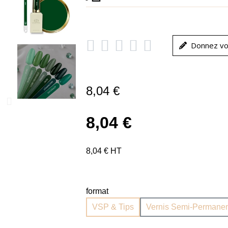





Donnez vo
8,04 €
8,04 €
8,04 € HT
format
VSP & Tips
Vernis Semi-Permanen