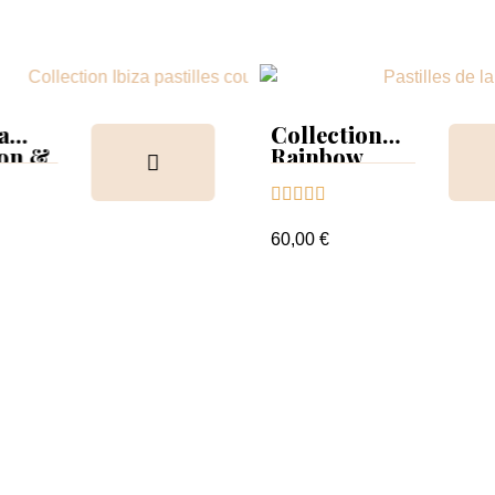
a
Collection
ion &
Rainbow
Tips &





nuancier
60,00 €