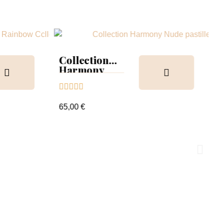
Collection
Harmony
Tips &





nuancier
65,00 €