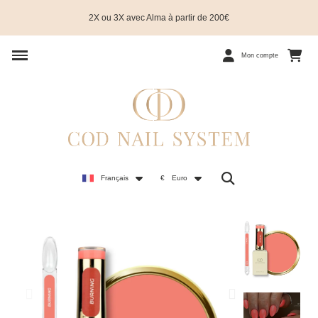
2X ou 3X avec Alma à partir de 200€
Mon compte
Français
€
Euro