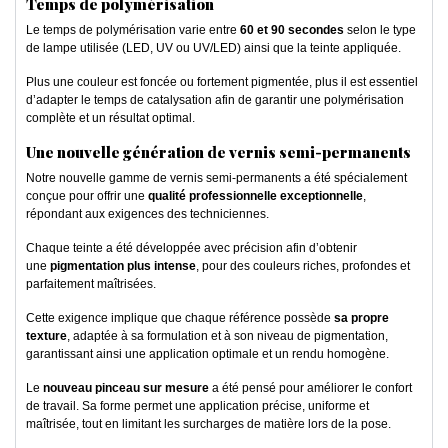
Temps de polymérisation
Le temps de polymérisation varie entre
60 et 90 secondes
selon le type
de lampe utilisée (LED, UV ou UV/LED) ainsi que la teinte appliquée.
Plus une couleur est foncée ou fortement pigmentée, plus il est essentiel
d’adapter le temps de catalysation afin de garantir une polymérisation
complète et un résultat optimal.
Une nouvelle génération de vernis semi-permanents
Notre nouvelle gamme de vernis semi-permanents a été spécialement
conçue pour offrir une
qualité professionnelle exceptionnelle
,
répondant aux exigences des techniciennes.
Chaque teinte a été développée avec précision afin d’obtenir
une
pigmentation plus intense
, pour des couleurs riches, profondes et
parfaitement maîtrisées.
Cette exigence implique que chaque référence possède
sa propre
texture
, adaptée à sa formulation et à son niveau de pigmentation,
garantissant ainsi une application optimale et un rendu homogène.
Le
nouveau pinceau sur mesure
a été pensé pour améliorer le confort
de travail. Sa forme permet une application précise, uniforme et
maîtrisée, tout en limitant les surcharges de matière lors de la pose.