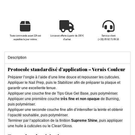
Toute commande avant 12h est
Livraison offerte à partir de 150 €
Service client
expédiée le jour même
d'achat
(+33) 05 62 71 09 18
Description
Protocole standardisé d’application – Vernis Couleur
Préparer l’ongle à l’aide d’une lime douce et repousser les cuticules.
Appliquer le Nail Prep, puis le Stabilizer afin de préparer la plaque et
garantir une excellente tenue.
Appliquer une couche fine de Tips Glue Gel Base, puis polymériser.
Appliquer une première couche
très fine et non opaque
de Burning,
puis polymériser.
Appliquer une seconde couche fine afin d’intensifier la teinte et obtenir
l’opacité souhaitée, puis polymériser.
Terminer par l’application de la finition
Supreme Shine
, puis appliquer
une huile à cuticules ou le Clean’Gloss.