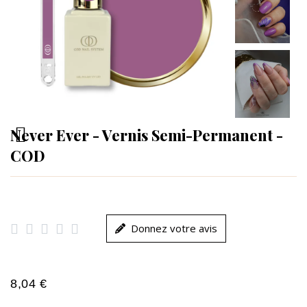
Never Ever - Vernis Semi-Permanent -
COD





Donnez votre avis
8,04 €