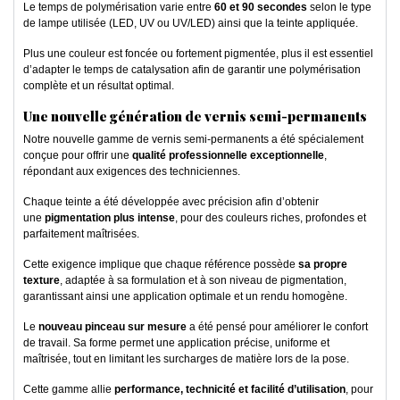
Le temps de polymérisation varie entre
60 et 90 secondes
selon le type
de lampe utilisée (LED, UV ou UV/LED) ainsi que la teinte appliquée.
Plus une couleur est foncée ou fortement pigmentée, plus il est essentiel
d’adapter le temps de catalysation afin de garantir une polymérisation
complète et un résultat optimal.
Une nouvelle génération de vernis semi-permanents
Notre nouvelle gamme de vernis semi-permanents a été spécialement
conçue pour offrir une
qualité professionnelle exceptionnelle
,
répondant aux exigences des techniciennes.
Chaque teinte a été développée avec précision afin d’obtenir
une
pigmentation plus intense
, pour des couleurs riches, profondes et
parfaitement maîtrisées.
Cette exigence implique que chaque référence possède
sa propre
texture
, adaptée à sa formulation et à son niveau de pigmentation,
garantissant ainsi une application optimale et un rendu homogène.
Le
nouveau pinceau sur mesure
a été pensé pour améliorer le confort
de travail. Sa forme permet une application précise, uniforme et
maîtrisée, tout en limitant les surcharges de matière lors de la pose.
Cette gamme allie
performance, technicité et facilité d’utilisation
, pour