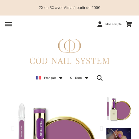
2X ou 3X avec Alma à partir de 200€
Mon compte
Français
€
Euro