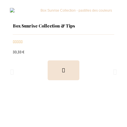
Box Sunrise Collection & Tips





33,33 €