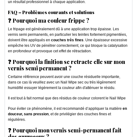
un résultat professionnel à chaque application.
FAQ – Problèmes courants et solutions
❓ Pourquoi ma couleur frippe ?
Le fripage est généralement dû à une application trop épaisse. Les
vernis semi permanents, en particulier les teintes fortement pigmentées,
doivent être appliqués en
couches très fines
. Une épaisseur excessive
empêche les UV de pénétrer correctement, ce qui bloque la catalysation
en profondeur et provoque cet effet de rétractation.
❓ Pourquoi la finition se retracte elle sur mon
vernis semi permanent ?
Certaine référence peuvent avoir une couche résiduelle importante,
dans ce cas là veuillez avec un Nail Wipe sec ou très légèrement
humidifié essuyer légèrement la couleur afin d'atténuer le résidu.
Il est tout à fait normal que des résidus de couleur colorent le Nail Wipe
Pour éviter ce phénomène, il est recommandé d’appliquer la matière
en
douceur, sans pression
, et de privilégier des couches fines et
régulières.
❓ Pourquoi mon vernis semi-permanent fait
des grumeaux ?