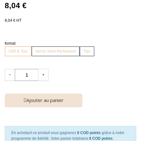
8,04 €
8,04 € HT
format
VSP & Tips
Vernis Semi-Permanent
Tips
−
+
Ajouter au panier
En achetant ce produit vous gagnerez
8 COD points
grâce à notre
programme de fidélité. Votre panier totalisera
8 COD points
.