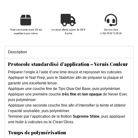
Toute commande avant 12h est
Livraison offerte à partir de 150 €
Service client
expédiée le jour même
d'achat
(+33) 05 62 71 09 18
Description
Protocole standardisé d’application – Vernis Couleur
Préparer l’ongle à l’aide d’une lime douce et repousser les cuticules.
Appliquer le Nail Prep, puis le Stabilizer afin de préparer la plaque et
garantir une excellente tenue.
Appliquer une couche fine de Tips Glue Gel Base, puis polymériser.
Appliquer une première couche
très fine et non opaque
de Never Ever,
puis polymériser.
Appliquer une seconde couche fine afin d’intensifier la teinte et obtenir
l’opacité souhaitée, puis polymériser.
Terminer par l’application de la finition
Supreme Shine
, puis appliquer
une huile à cuticules ou le Clean’Gloss.
Temps de polymérisation