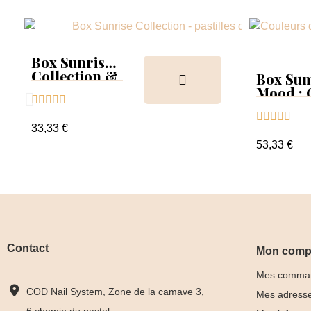
Box Sunrise
Collection &
Box Su
Tips
Mood :





Collect





Tips+nu
33,33 €
clear
53,33 €
Contact
Mon comp
Mes comma
COD Nail System, Zone de la camave 3,
Mes adress