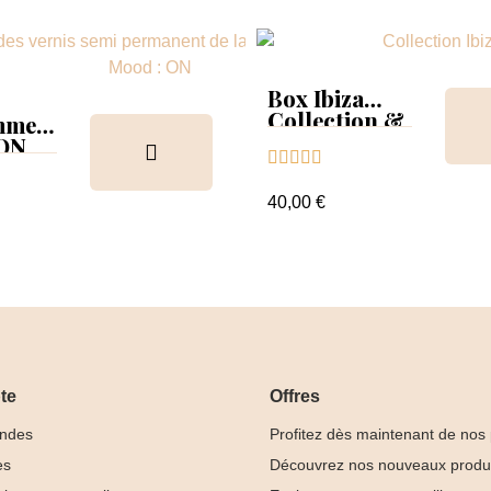
Box Ibiza
Collection &
mmer
Tips
 ON





ion &
ancier
40,00 €
te
Offres
ndes
Profitez dès maintenant de nos
es
Découvrez nos nouveaux produ