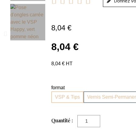





Donnez vo
8,04 €
8,04 €
8,04 € HT
format
VSP & Tips
Vernis Semi-Permanen
Quantité :