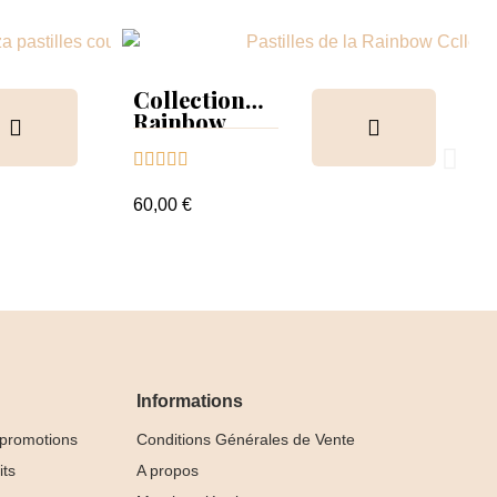
Collection
Rainbow
Tips &





nuancier
60,00 €
Informations
 promotions
Conditions Générales de Vente
its
A propos