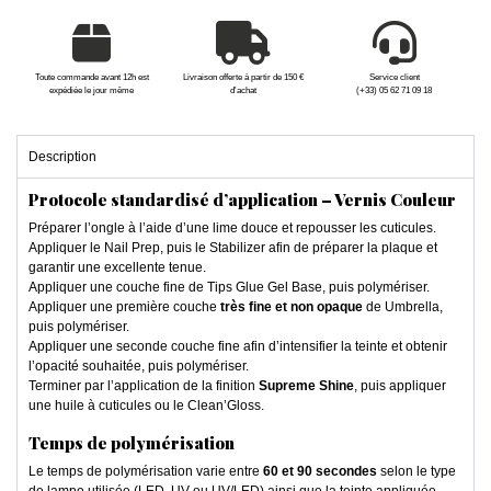
Toute commande avant 12h est
Livraison offerte à partir de 150 €
Service client
expédiée le jour même
d'achat
(+33) 05 62 71 09 18
Description
Protocole standardisé d’application – Vernis Couleur
Préparer l’ongle à l’aide d’une lime douce et repousser les cuticules.
Appliquer le Nail Prep, puis le Stabilizer afin de préparer la plaque et
garantir une excellente tenue.
Appliquer une couche fine de Tips Glue Gel Base, puis polymériser.
Appliquer une première couche
très fine et non opaque
de Umbrella,
puis polymériser.
Appliquer une seconde couche fine afin d’intensifier la teinte et obtenir
l’opacité souhaitée, puis polymériser.
Terminer par l’application de la finition
Supreme Shine
, puis appliquer
une huile à cuticules ou le Clean’Gloss.
Temps de polymérisation
Le temps de polymérisation varie entre
60 et 90 secondes
selon le type