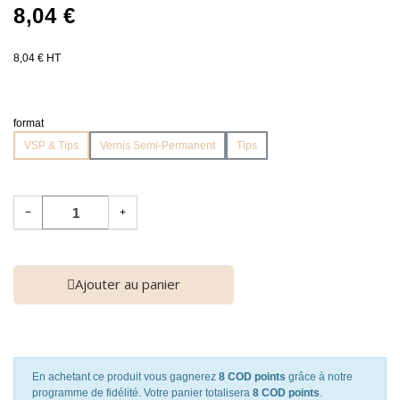
8,04 €
8,04 € HT
format
VSP & Tips
Vernis Semi-Permanent
Tips
−
+
Ajouter au panier
En achetant ce produit vous gagnerez
8 COD points
grâce à notre
programme de fidélité. Votre panier totalisera
8 COD points
.