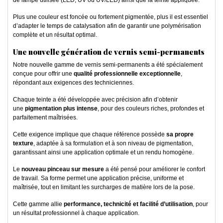
de lampe utilisée (LED, UV ou UV/LED) ainsi que la teinte appliquée.
Plus une couleur est foncée ou fortement pigmentée, plus il est essentiel
d’adapter le temps de catalysation afin de garantir une polymérisation
complète et un résultat optimal.
Une nouvelle génération de vernis semi-permanents
Notre nouvelle gamme de vernis semi-permanents a été spécialement
conçue pour offrir une
qualité professionnelle exceptionnelle
,
répondant aux exigences des techniciennes.
Chaque teinte a été développée avec précision afin d’obtenir
une
pigmentation plus intense
, pour des couleurs riches, profondes et
parfaitement maîtrisées.
Cette exigence implique que chaque référence possède
sa propre
texture
, adaptée à sa formulation et à son niveau de pigmentation,
garantissant ainsi une application optimale et un rendu homogène.
Le
nouveau pinceau sur mesure
a été pensé pour améliorer le confort
de travail. Sa forme permet une application précise, uniforme et
maîtrisée, tout en limitant les surcharges de matière lors de la pose.
Cette gamme allie
performance, technicité et facilité d’utilisation
, pour
un résultat professionnel à chaque application.