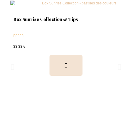
Box Sunrise Collection & Tips





33,33 €