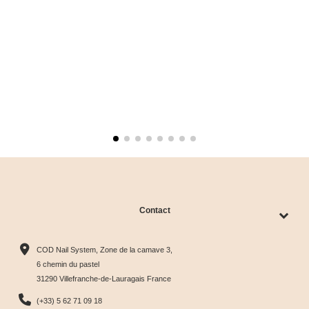
Contact
COD Nail System, Zone de la camave 3,
6 chemin du pastel
31290 Villefranche-de-Lauragais France
(+33) 5 62 71 09 18