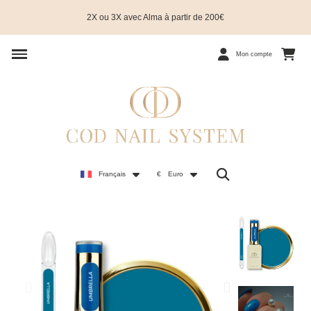
2X ou 3X avec Alma à partir de 200€
Mon compte
Français
€
Euro