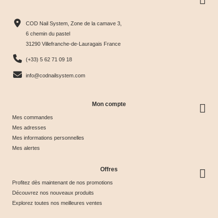
Collection
Box
Box Cat
Collection
Harmony
Candy
Eye
Cat Eye
COD Nail System, Zone de la camave 3,
Tips &





Collection





Crystal





Soie &





6 chemin du pastel
31290 Villefranche-de-Lauragais France
nuancier
& Tips
Glow &
Tips
65,00 €
40,00 €
44,17 €
44,17 €
(+33) 5 62 71 09 18
Tips
info@codnailsystem.com
Mon compte
Mes commandes
Mes adresses
Mes informations personnelles
Mes alertes
Offres
Profitez dès maintenant de nos promotions
Découvrez nos nouveaux produits
Explorez toutes nos meilleures ventes