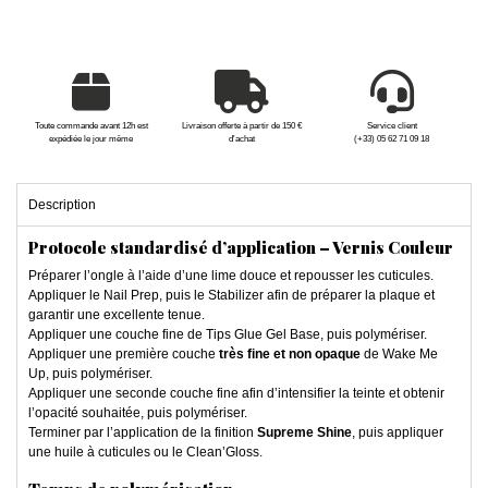
Toute commande avant 12h est
Livraison offerte à partir de 150 €
Service client
expédiée le jour même
d'achat
(+33) 05 62 71 09 18
Description
Protocole standardisé d’application – Vernis Couleur
Préparer l’ongle à l’aide d’une lime douce et repousser les cuticules.
Appliquer le Nail Prep, puis le Stabilizer afin de préparer la plaque et
garantir une excellente tenue.
Appliquer une couche fine de Tips Glue Gel Base, puis polymériser.
Appliquer une première couche
très fine et non opaque
de Wake Me
Up, puis polymériser.
Appliquer une seconde couche fine afin d’intensifier la teinte et obtenir
l’opacité souhaitée, puis polymériser.
Terminer par l’application de la finition
Supreme Shine
, puis appliquer
une huile à cuticules ou le Clean’Gloss.