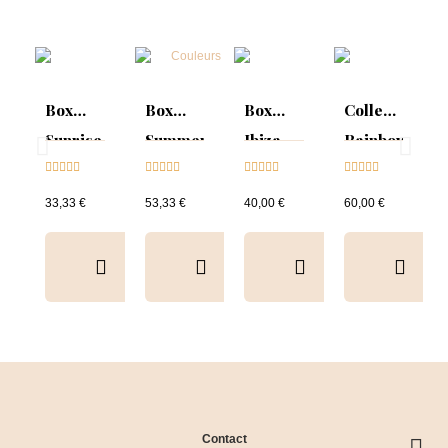
Box
Box
Box
Collection
Sunrise
Summer
Ibiza
Rainbow
Collection





Mood :





Collection





Tips &





& Tips
ON
& Tips
nuancier
33,33 €
53,33 €
40,00 €
60,00 €
Collection
&
Tips+nuancier
clear
Contact