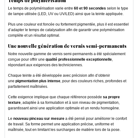
Temps de polymérisation
Le temps de polymérisation varie entre
60 et 90 secondes
selon le type
de lampe utilisée (LED, UV ou UV/LED) ainsi que la teinte appliquée.
Plus une couleur est foncée ou fortement pigmentée, plus il est essentiel
d’adapter le temps de catalysation afin de garantir une polymérisation
complète et un résultat optimal.
Une nouvelle génération de vernis semi-permanents
Notre nouvelle gamme de vernis semi-permanents a été spécialement
conçue pour offrir une
qualité professionnelle exceptionnelle
,
répondant aux exigences des techniciennes.
Chaque teinte a été développée avec précision afin d’obtenir
une
pigmentation plus intense
, pour des couleurs riches, profondes et
parfaitement maîtrisées.
Cette exigence implique que chaque référence possède
sa propre
texture
, adaptée à sa formulation et à son niveau de pigmentation,
garantissant ainsi une application optimale et un rendu homogène.
Le
nouveau pinceau sur mesure
a été pensé pour améliorer le confort
de travail. Sa forme permet une application précise, uniforme et
maîtrisée, tout en limitant les surcharges de matière lors de la pose.