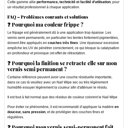
Cette gamme allie
performance, technicité et facilité d’utilisation
, pour
un résultat professionnel à chaque application.
FAQ – Problèmes courants et solutions
❓ Pourquoi ma couleur frippe ?
Le fripage est généralement dû à une application trop épaisse. Les
vernis semi permanents, en particulier les teintes fortement pigmentées,
doivent être appliqués en
couches très fines
. Une épaisseur excessive
empêche les UV de pénétrer correctement, ce qui bloque la catalysation
en profondeur et provoque cet effet de rétractation.
❓ Pourquoi la finition se retracte elle sur mon
vernis semi permanent ?
Certaine référence peuvent avoir une couche résiduelle importante,
dans ce cas là veuillez avec un Nail Wipe sec ou très légèrement
humidifié essuyer légèrement la couleur afin d'atténuer le résidu.
Il est tout à fait normal que des résidus de couleur colorent le Nail Wipe
Pour éviter ce phénomène, il est recommandé d’appliquer la matière
en
douceur, sans pression
, et de privilégier des couches fines et
régulières.
❓ Pourquoi mon vernis semi-permanent fait