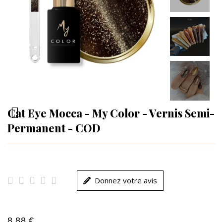
Cat Eye Mocca - My Color - Vernis Semi-
Permanent - COD





Donnez votre avis
8,88 €