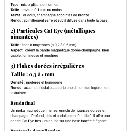
Type
: micro-glitters uniformes
Taille
: environ 0,1 mm ou moins
Teinte
: or doux, champagne et pointes de bronze
Rendu
: scintillement serré et subtil diffusé dans toute la base
2) Particules Cat Eye (métalliques
aimantées)
Taille
: fines à moyennes (≈ 0,2 à 0,5 mm)
Aspect
: créent la bande magnétique dorée-champagne, bien
visible, lumineuse et régulière
3) Flakes dorées irrégulières
Taille
: 0,3 à 1 mm
Densité
: modérée et homogène
Rendu
: accentue l’éclat et apporte une dimension légèrement
texturisée
Rendu final
Un moka magnétique intense, enrichi de nuances dorées et
champagne. Profond, chic et parfaitement équilibré, il offre une
bande Cat Eye très lumineuse sur une base foncée élégante.
Protocole d’application