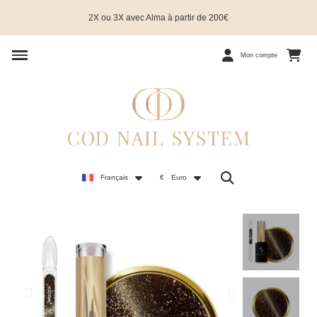
2X ou 3X avec Alma à partir de 200€
Mon compte
Français
€
Euro