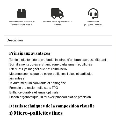
Toute commande avant 12h est
Livraison offerte à partir de 150 €
Service client
expédiée le jour même
d'achat
(+33) 05 62 71 09 18
Description
Principaux avantages
Teinte moka foncée et profonde, inspirée d’un brun espresso élégant
Scintillements dorés et champagne parfaitement équilibrés
Effet Cat Eye magnétique net et lumineux
Mélange sophistiqué de micro-paillettes, flakes et particules
aimantées
Texture medium couvrante et homogène
Formule professionnelle sans TPO
Brillance durable et tenue optimale
Flacon ergonomique 10 ml avec pinceau plat de précision
Détails techniques de la composition visuelle
1) Micro-paillettes fines