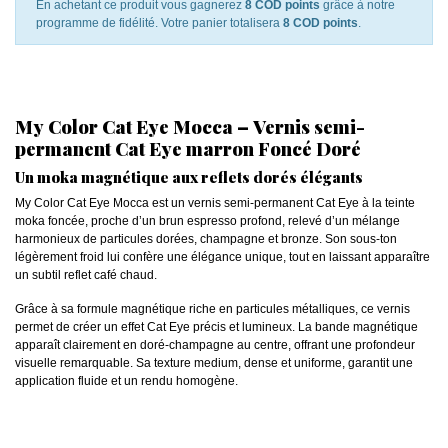
En achetant ce produit vous gagnerez
8 COD points
grâce à notre
programme de fidélité. Votre panier totalisera
8 COD points
.
My Color Cat Eye Mocca – Vernis semi-
permanent Cat Eye marron Foncé Doré
Un moka magnétique aux reflets dorés élégants
My Color Cat Eye Mocca est un vernis semi-permanent Cat Eye à la teinte
moka foncée, proche d’un brun espresso profond, relevé d’un mélange
harmonieux de particules dorées, champagne et bronze. Son sous-ton
légèrement froid lui confère une élégance unique, tout en laissant apparaître
un subtil reflet café chaud.
Grâce à sa formule magnétique riche en particules métalliques, ce vernis
permet de créer un effet Cat Eye précis et lumineux. La bande magnétique
apparaît clairement en doré-champagne au centre, offrant une profondeur
visuelle remarquable. Sa texture medium, dense et uniforme, garantit une
application fluide et un rendu homogène.