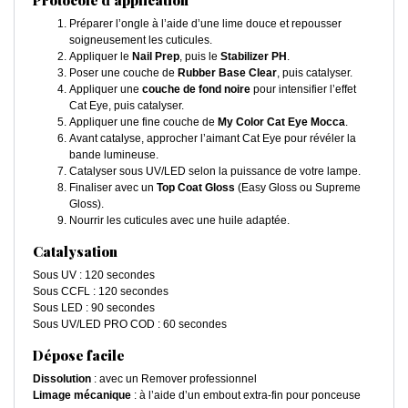
Préparer l’ongle à l’aide d’une lime douce et repousser
soigneusement les cuticules.
Appliquer le
Nail Prep
, puis le
Stabilizer PH
.
Poser une couche de
Rubber Base Clear
, puis catalyser.
Appliquer une
couche de fond noire
pour intensifier l’effet
Cat Eye, puis catalyser.
Appliquer une fine couche de
My Color Cat Eye Mocca
.
Avant catalyse, approcher l’aimant Cat Eye pour révéler la
bande lumineuse.
Catalyser sous UV/LED selon la puissance de votre lampe.
Finaliser avec un
Top Coat Gloss
(Easy Gloss ou Supreme
Gloss).
Nourrir les cuticules avec une huile adaptée.
Catalysation
Sous UV : 120 secondes
Sous CCFL : 120 secondes
Sous LED : 90 secondes
Sous UV/LED PRO COD : 60 secondes
Dépose facile
Dissolution
: avec un Remover professionnel
Limage mécanique
: à l’aide d’un embout extra-fin pour ponceuse